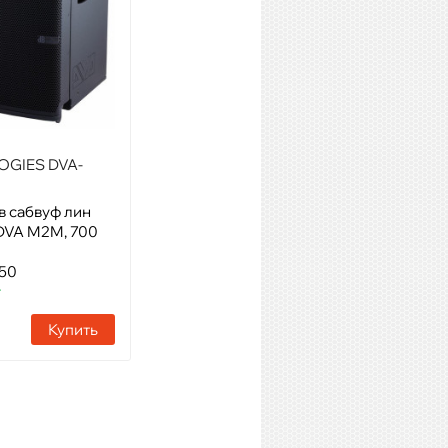
OGIES DVA-
DB TECHNOLOGIES DRK-M5
в сабвуф лин
Модель: несущая рама для
DVA M2M, 700
подвеса DVA M2
Артикул: 23440
450
Наличие:
2 шт
т
Купить
Купить