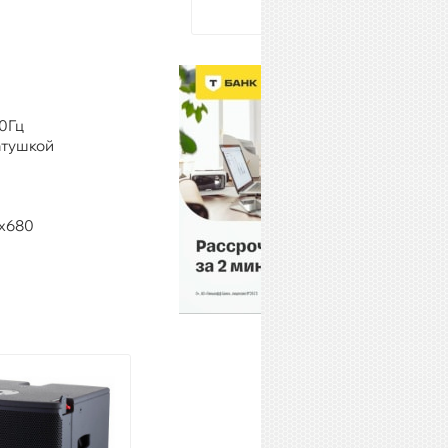
20Гц
катушкой
0x680