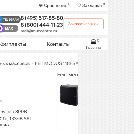
0
0
Сравнение
Закладки
8 (495)
517-85-80
Заказать звонок
8 (800)
444-11-23
mail@muzcentre.ru
0
Комплекты
Контакты
Корзина
ных массивов
FBT MODUS 118FSA
Рекомендуемые товары
DB
TECHNOLOGIES
DVA-MS12
в
240 000 ₽
бвуфер,800Вт.
Купить
0Гц, 133dB SPL
 отзыв