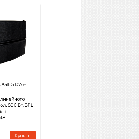
OGIES DVA-
VOLTA FLY TOP 210A
 линейного
Модель: Активный элемент
пол, 800 Вт, SPL
линейного массива, 500 Вт,
9кГц
10”х 2
448
Артикул: 64588
т
Наличие:
45 шт
Купить
Купить