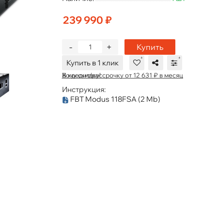
239 990 ₽
-
+
Купить
Купить в 1 клик
В кредит/рассрочку от 12 631 ₽ в месяц
Хочу скидку!
Инструкция:
FBT Modus 118FSA
(2 Mb)