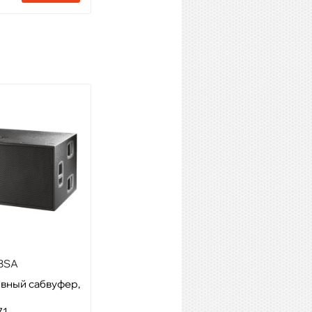
8SA
INVOTONE MLA4
ивный сабвуфер,
Модель: элемент линейного
массива
71
Артикул: 40908