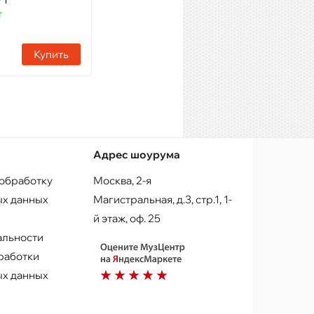
т
Наличие:
11 шт
Купить
Купить
Адрес шоурума
 обработку
Москва, 2-я
х данных
Магистральная, д.3, стр.1, 1-
й этаж, оф. 25
альности
работки
х данных