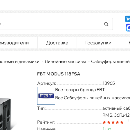
оизводители
Доставка
Госзакупки
истемы и динамики
Линейные массивы
Сабвуферы линей
FBT MODUS 118FSA
Артикул:
13965
Все товары бренда FBT
Все Сабвуферы линейных массиво
Тип:
активный са
RMS, 36Гц-12
1
Рейтинг:
Наличие:
1 шт