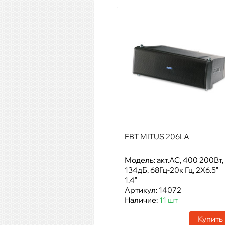
FBT MITUS 206LA
Модель: акт.АС, 400 200Вт,
134дБ, 68Гц-20к Гц, 2X6.5"
1.4"
Артикул: 14072
Наличие:
11 шт
Купить