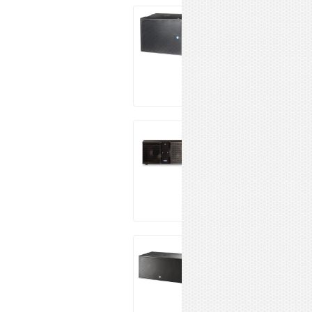
RENKUS-HEINZ
CFX15S-8
362 184 ₽
Купить
FBT VERTUS
CLA208SA
137 990 ₽
Купить
FBT MUSE
218SA
514 990 ₽
Купить