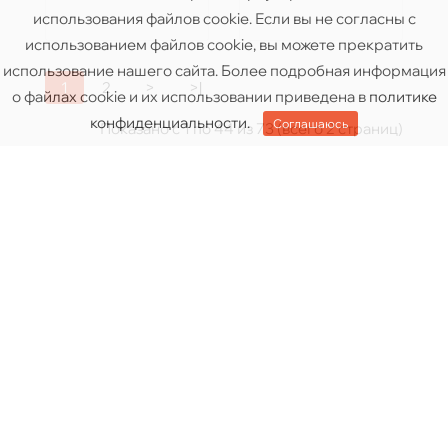
использования файлов cookie. Если вы не согласны с
использованием файлов cookie, вы можете прекратить
использование нашего сайта. Более подробная информация
1
2
>
>|
о файлах cookie и их использовании приведена в
политике
конфиденциальности
.
Соглашаюсь
Показано с 1 по 44 из 73 (всего 2 страниц)
Хватит слушать наушники «вполуха»? 🎧
Правильный усилитель полностью меняет картину
— появляется мощь, детальность и настоящий
контроль звука.
У нас есть варианты на любой случай: от крошечных
карманных «амплагов», которые можно воткнуть
прямо в гитару, до серьёзных многоканальных
станций для студии и сцены.
Behringer
— доступные и надёжные решения
Mackie
— проверенные студийные усилители