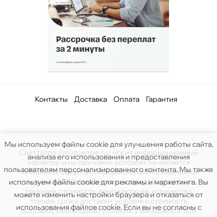
Контакты
Доставка
Оплата
Гарантия
Мы используем файлы cookie для улучшения работы сайта,
Сайт https://muzcentre.ru/ носит информационный
анализа его использования и предоставления
характер и ни при каких условиях не является
пользователям персонализированного контента. Мы также
публичной офертой, определяемой положениями
статьи 437(2) Гражданского кодекса Российской.
используем файлы cookie для рекламы и маркетинга. Вы
Наличие, стоимость, комплектация, количество
можете изменить настройки браузера и отказаться от
товара, сроки доставки, условия и стоимость
использования файлов cookie. Если вы не согласны с
доставки, необходимо уточнять у менеджера. Все