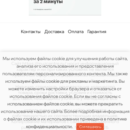
Контакты
Доставка
Оплата
Гарантия
Мы используем файлы cookie для улучшения работы сайта,
Сайт https://muzcentre.ru/ носит информационный
анализа его использования и предоставления
характер и ни при каких условиях не является
пользователям персонализированного контента. Мы также
публичной офертой, определяемой положениями
статьи 437(2) Гражданского кодекса Российской.
используем файлы cookie для рекламы и маркетинга. Вы
Наличие, стоимость, комплектация, количество
можете изменить настройки браузера и отказаться от
товара, сроки доставки, условия и стоимость
использования файлов cookie. Если вы не согласны с
доставки, необходимо уточнять у менеджера. Все
использованием файлов cookie, вы можете прекратить
права защищены. Все логотипы и товарные знаки,
используемые на этом сайте, являются
использование нашего сайта. Более подробная информация
собственностью их соответствующих владельцев.
о файлах cookie и их использовании приведена в
политике
Копирование материалов с сайта без письменного
конфиденциальности
.
Соглашаюсь
разрешения запрещено. МузЦентр 2026.