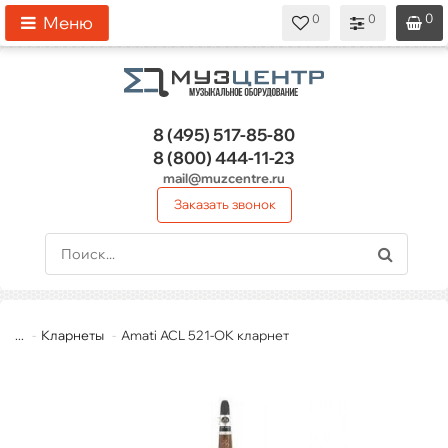
0
0
0
0
0
Меню
8 (495)
517-85-80
8 (800)
444-11-23
mail@muzcentre.ru
Заказать звонок
...
Кларнеты
Amati ACL 521-OK кларнет