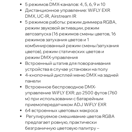
5 режимов DMX-каналов: 4, 5, 6, 9 и 10
Дистанционное управление: WiFLY EXR
DMX, UC-IR, Airstream IR
5 режимов работы: режим диммера RGBA,
режим звуковой активации, режим
автозапуска (16 режимов смены цветов, 16
режимов затухания цветов и 1
комбинированный режим смены/затухания
цветов), режим статических цветов и
режим DMX-управления
Встроенный штатив для поворачивания
устройства в случае установки на полу
4-кнопочный дисплей меню DMX на задней
панели
Встроенное беспроводное DMX-
управление WiFLY EXR: до 2500 футов (760
м) при использовании с батарейным
приемопередатчиком ADJ WiFLY EXR
64 встроенных цветовых макроса
Регулируемое смешивание цветов RGBA
предлагает ровную, практически
безграничную цветовую палитру –