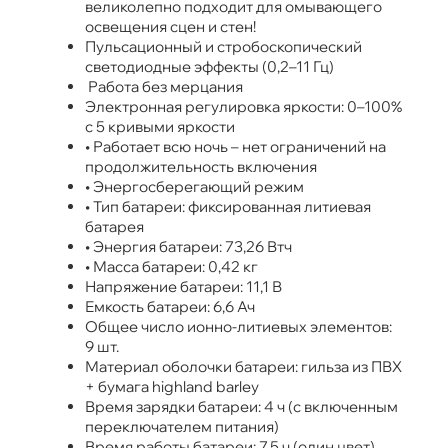
великолепно подходит для омывающего
освещения сцен и стен!
Пульсационный и стробоскопический
светодиодные эффекты (0,2–11 Гц)
Работа без мерцания
Электронная регулировка яркости: 0–100%
с 5 кривыми яркости
• Работает всю ночь – нет ограничений на
продолжительность включения
• Энергосберегающий режим
• Тип батареи: фиксированная литиевая
батарея
• Энергия батареи: 73,26 Втч
• Масса батареи: 0,42 кг
Напряжение батареи: 11,1 В
Емкость батареи: 6,6 Ач
Общее число ионно-литиевых элементов:
9 шт.
Материал оболочки батареи: гильза из ПВХ
+ бумага highland barley
Время зарядки батареи: 4 ч (с включенным
переключателем питания)
Время работы батареи: 7,5 ч (один цвет)