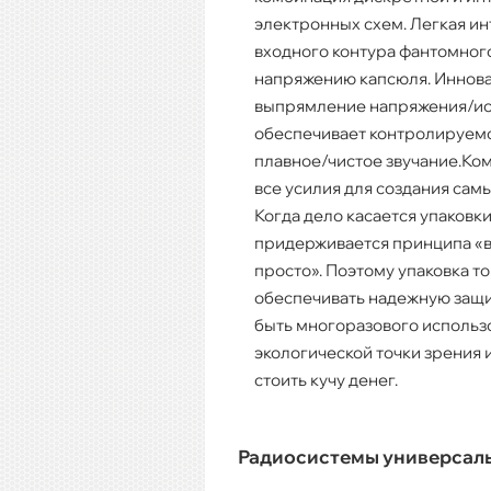
электронных схем. Легкая ин
входного контура фантомного
напряжению капсюля. Иннов
выпрямление напряжения/ис
обеспечивает контролируемо
плавное/чистое звучание.Ко
все усилия для создания сам
Когда дело касается упаковки
придерживается принципа «в
просто». Поэтому упаковка т
обеспечивать надежную защи
быть многоразового использо
экологической точки зрения 
стоить кучу денег.
Радиосистемы универсал