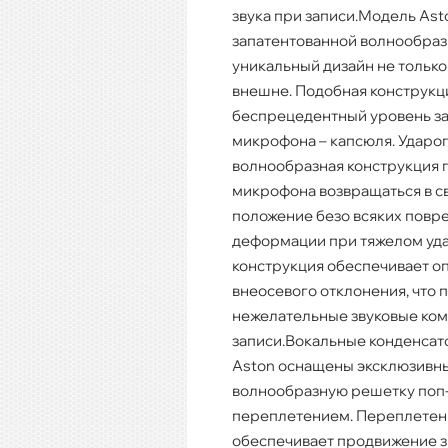
звука при записи.Модель Ast
запатентованной волнообраз
уникальный дизайн не тольк
внешне. Подобная конструкц
беспрецедентный уровень з
микрофона – капсюля. Ударо
волнообразная конструкция 
микрофона возвращаться в с
положение безо всяких повр
деформации при тяжелом удар
конструкция обеспечивает о
внеосевого отклонения, что 
нежелательные звуковые ком
записи.Вокальные конденса
Aston оснащены эксклюзивны
волнообразную решетку поп
переплетением. Переплетен
обеспечивает продвижение зв