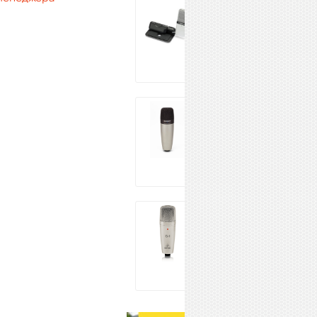
SAMSON Go Mic
10 573 ₽
Купить
Samson C01
11 502 ₽
Купить
BEHRINGER C-1
5 199 ₽
Купить