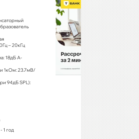
енсаторный
образователь
ая
0Гц – 20кГц
: 18дБ А-
ри 1кОм: 23.7мВ/
ри 94дБ SPL):
а
 1 год