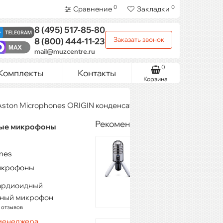
0
0
Сравнение
Закладки
8 (495)
517-85-80
Заказать звонок
8 (800)
444-11-23
mail@muzcentre.ru
0
Комплекты
Контакты
Корзина
Aston Microphones ORIGIN конденсаторные микрофоны
Рекомендуемые товары
ные микрофоны
SAMSON
Meteor
nes
14 419 ₽
икрофоны
Купить
кардиоидный
рный микрофон
 отзывов
 менеджера