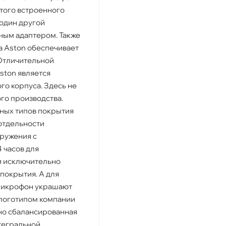
того встроенного
 один другой
ным адаптером. Также
а Aston обеспечивает
Отличительной
ston является
о корпуса. Здесь не
го производства.
ных типов покрытия
отдельности
ружения с
 часов для
и исключительно
покрытия. А для
микрофон украшают
логотипом компании
ично сбалансированная
тегральной