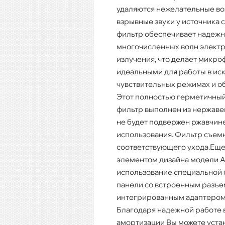
удаляются нежелательные во
взрывные звуки у источника с
фильтр обеспечивает надежн
многочисленных волн элект
излучения, что делает микро
идеальными для работы в ис
чувствительных режимах и о
Этот полностью герметичный
фильтр выполнен из нержаве
не будет подвержен ржавчине
использования. Фильтр съем
соответствующего ухода.Ещ
элементом дизайна модели As
использование специальной 
панели со встроенным разъе
интегрированным адаптером 
Благодаря надежной работе 
амортизации Вы можете уста