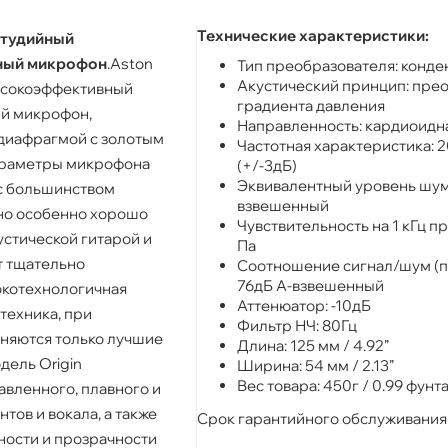
Технические характеристики:
студийный
ный микрофон
.Aston
Тип преобразователя: конд
Акустический принцип: пре
высокоэффективный
градиента давления
й микрофон,
Направленность: кардиоидн
иафрагмой с золотым
Частотная характеристика: 2
араметры микрофона
(+/-3дБ)
Эквивалентный уровень шума
 с большинством
взвешенный
но особенно хорошо
Чувствительность на 1 кГц п
стической гитарой и
Па
т тщательно
Соотношение сигнал/шум (п
76дБ А-взвешенный
окотехнологичная
Аттенюатор: -10дБ
техника, при
Фильтр НЧ: 80Гц
няются только лучшие
Длина: 125 мм / 4.92”
ель Origin
Ширина: 54 мм / 2.13”
Вес товара: 450г / 0.99 фунт
авленного, плавного и
тов и вокала, а также
Срок гарантийного обслуживания -
ности и прозрачности