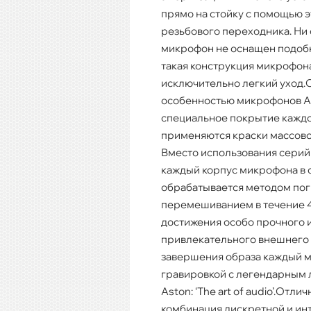
прямо на стойку с помощью э
резьбового переходника. Ни
микрофон не оснащен подоб
такая конструкция микрофон
исключительно легкий уход.
особенностью микрофонов A
специальное покрытие каждог
применяются краски массово
Вместо использования серий
каждый корпус микрофона в 
обрабатывается методом пог
перемешиванием в течение 4
достижения особо прочного 
привлекательного внешнего 
завершения образа каждый 
гравировкой с легендарным 
Aston: ‘The art of audio’.Отл
комбинация дискретной и ин