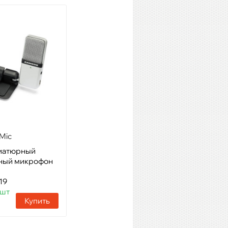
Mic
Samson C01
иатюрный
Модель: студийный
ный микрофон
конденсаторный микрофон
Артикул: 02273
19
Наличие:
3 шт
 шт
Купить
Купить