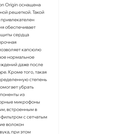
on Origin оснащена
ной решеткой. Такой
о привлекателен
ия обеспечивает
ащиты сердца
прочная
позволяет капсюлю
вое нормальное
еждений даже после
е. Кроме того, такая
пределенную степень
помогает убрать
поненты из
торные микрофоны
м, встроенным в
-фильтром с сетчатым
ие волокон
ука, при этом