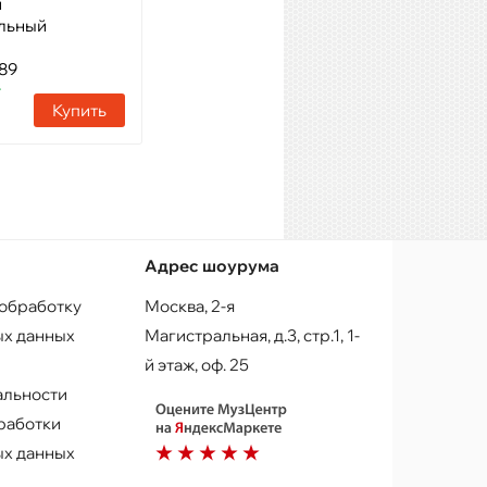
й
льный
89
т
Купить
Адрес шоурума
 обработку
Москва, 2-я
х данных
Магистральная, д.3, стр.1, 1-
й этаж, оф. 25
альности
работки
х данных