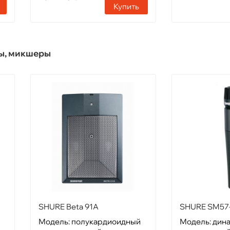
Купить
ы, микшеры
SHURE Beta 91A
SHURE SM57
Модель: полукардиоидный
Модель: дин