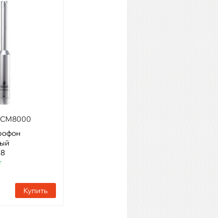
ECM8000
JTS CM-502
рофон
Модель: подвесной хоровой
ный
микрофон,100 - 18000 Гц,
48
220 Ом
т
Артикул: 47760
Наличие:
177 шт
Купить
Купить