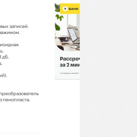
вых записей.
зажимом.
иоидная.
ц.
 дБ.
.
ый).
 преобразователь
з пенопласта.