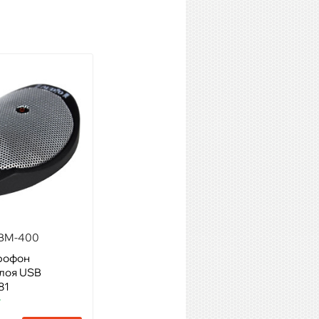
BM-400
AKG CHM99 BK
рофон
Модель: Подвесной
слоя USB
микрофон, конденсаторный
81
Артикул: 34173
т
Наличие:
Много