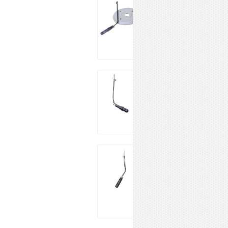
JTS CM-502
7 465 ₽
Купить
AKG CHM99 BK
27 190 ₽
Купить
BEHRINGER
HM50 BK
5 571 ₽
Купить