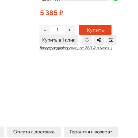
5 385 ₽
-
+
Купить
Купить в 1 клик
В кредит/рассрочку от 283 ₽ в месяц
Хочу скидку!
Оплата и доставка
Гарантия и возврат