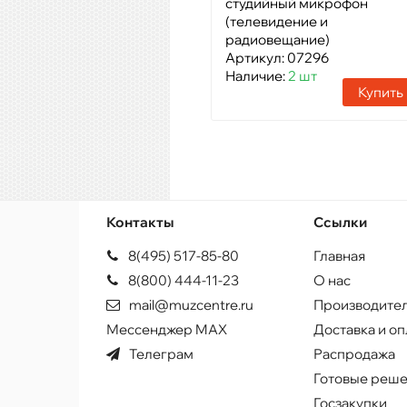
студийный микрофон
(телевидение и
радиовещание)
Артикул: 07296
Наличие:
2 шт
Купить
Контакты
Ссылки
8(495) 517-85-80
Главная
8(800) 444-11-23
О нас
mail@muzcentre.ru
Производите
Мессенджер MAX
Доставка и оп
Телеграм
Распродажа
Готовые реш
Госзакупки