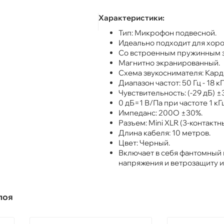
Характеристики:
Тип: Микрофон подвесной.
Идеально подходит для хоро
Со встроенным пружинным 
Магнитно экранированный.
Схема звукоснимателя: Кард
Диапазон частот: 50 Гц - 18 кГ
Чувствительность: (-29 дБ) ±3
0 дБ=1 В/Па при частоте 1 кГц
Импеданс: 200O ±30%.
Разъем: Mini XLR (3-контактн
Длина кабеля: 10 метров.
Цвет: Черный.
Включает в себя фантомный
напряжения и ветрозащиту и
лоя