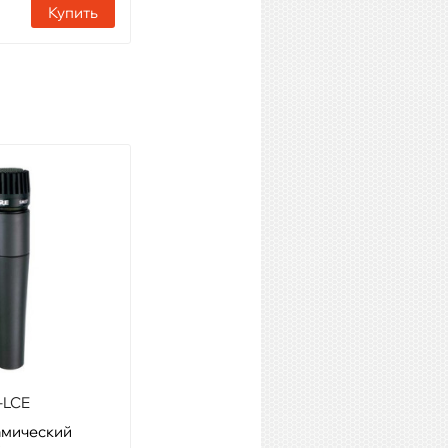
Купить
Купить
AKG C519 ML
Модель: микрофон для
духовых инструментов
Артикул: 00404
Наличие:
2 шт
Купить
-LCE
амический