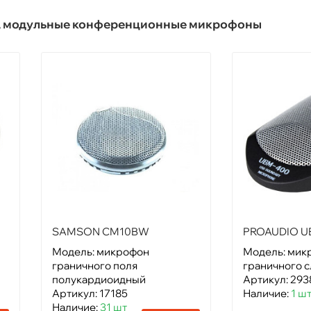
), модульные конференционные микрофоны
SAMSON CM10BW
PROAUDIO U
Модель: микрофон
Модель: мик
граничного поля
граничного 
полукардиоидный
Артикул: 293
Артикул: 17185
Наличие:
1 ш
Наличие:
31 шт