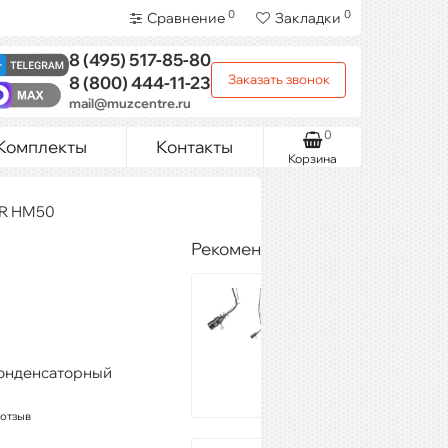
0
0
Сравнение
Закладки
8 (495)
517-85-80
Заказать звонок
8 (800)
444-11-23
mail@muzcentre.ru
0
Комплекты
Контакты
Корзина
R HM50
Рекомендуемые товары
SAMSON
CM12C
10 678 ₽
Купить
конденсаторный
 отзыв