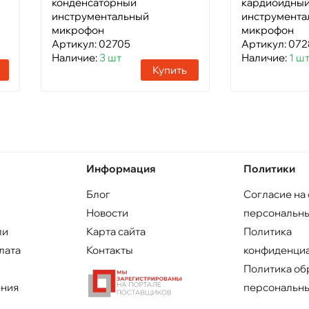
конденсаторный
кардиоидны
инструментальный
инструмента
микрофон
микрофон
Артикул: 02705
Артикул: 072
Наличие:
3 шт
Наличие:
1 ш
Купить
Информация
Политики
Блог
Согласие на
Новости
персональны
ли
Карта сайта
Политика
лата
Контакты
конфиденци
Политика об
ения
персональны