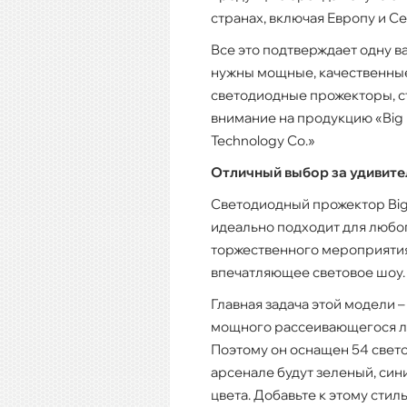
странах, включая Европу и С
Все это подтверждает одну в
нужны мощные, качественны
светодиодные прожекторы, с
внимание на продукцию «Big D
Technology Co.»
Отличный выбор за удивите
Светодиодный прожектор Big
идеально подходит для любог
торжественного мероприятия,
впечатляющее световое шоу.
Главная задача этой модели
мощного рассеивающегося лу
Поэтому он оснащен 54 свет
арсенале будут зеленый, син
цвета. Добавьте к этому сти