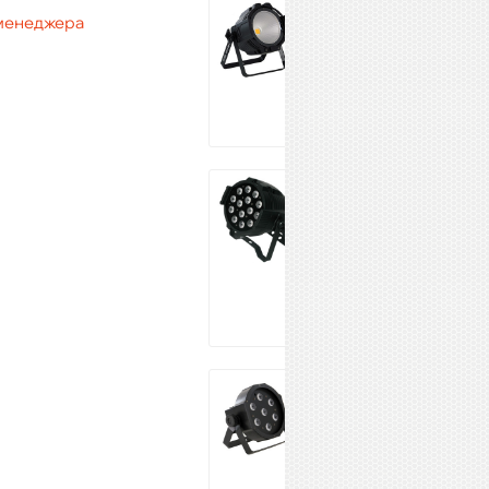
INVOLIGHT
 менеджера
COBPAR100T
19 190 ₽
Купить
EURO DJ LED
PAR-1410
RGBWA/25
21 920 ₽
Купить
INVOLIGHT
SLIMPAR784
6 890 ₽
Купить