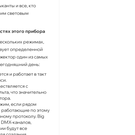
анты и все, кто
оим световым
стях этого прибора
нескольких режимах,
твует определенной
ожектор один из самых
егодняшний день:
тся и работает в такт
си.
ествляется с
ьта, что значительно
тора.
жим, если рядом
, работающие по этому
ому протоколу. Big
8 DMX-каналов,
ии будут все
ля создания