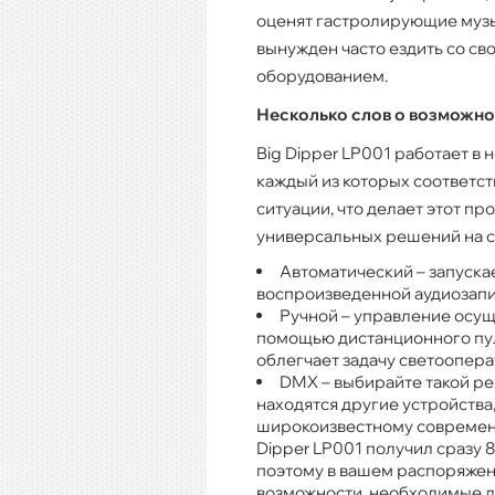
оценят гастролирующие музык
вынужден часто ездить со св
оборудованием.
Несколько слов о возможно
Big Dipper LP001 работает в 
каждый из которых соответс
ситуации, что делает этот пр
универсальных решений на с
Автоматический – запускае
воспроизведенной аудиозапи
Ручной – управление осущ
помощью дистанционного пул
облегчает задачу светоопера
DMX – выбирайте такой ре
находятся другие устройства
широкоизвестному современн
Dipper LP001 получил сразу 
поэтому в вашем распоряжен
возможности, необходимые д