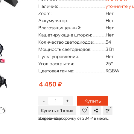
Наличие:
уточняйте у
Zoom:
Нет
Аккумулятор:
Нет
Влагозащищенный:
Нет
Кашетирующие шторки:
Нет
Количество светодиодов:
54
Мощность светодиодов:
3 Вт
Пульт управления:
Нет
Угол раскрытия:
25°
Цветовая гамма:
RGBW
4 450 ₽
-
+
Купить
Купить в 1 клик
В кредит/рассрочку от 234 ₽ в месяц
Хочу скидку!