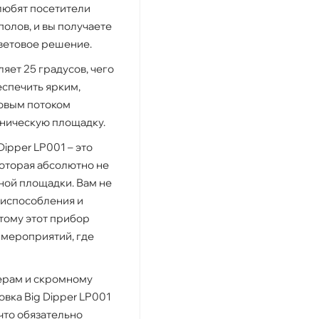
любят посетители
полов, и вы получаете
ветовое решение.
яет 25 градусов, чего
еспечить ярким,
овым потоком
ническую площадку.
ipper LP001 – это
которая абсолютно не
ной площадки. Вам не
риспособления и
тому этот прибор
 мероприятий, где
ерам и скромному
овка Big Dipper LP001
что обязательно