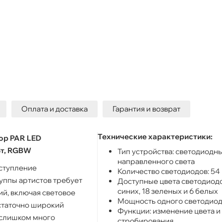
Оплата и доставка
Гарантия и возврат
Технические характеристики:
ор PAR LED
Вт, RGBW
Тип устройства: светодиодн
направленного света
ступление
Количество светодиодов: 54
уппы артистов требует
Доступные цвета светодиодов
синих, 18 зеленых и 6 белых
й, включая световое
Мощность одного светодиода
статочно широкий
Функции: изменение цвета и
 слишком много
стробирования