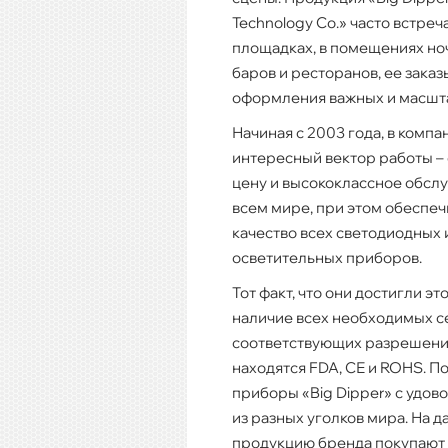
Technology Co.» часто встреч
площадках, в помещениях но
баров и ресторанов, ее зака
оформления важных и масшт
Начиная с 2003 года, в комп
интересный вектор работы –
цену и высококлассное обсл
всем мире, при этом обеспе
качество всех светодиодных 
осветительных приборов.
Тот факт, что они достигли э
наличие всех необходимых с
соответствующих разрешений
находятся FDA, СЕ и ROHS. 
приборы «Big Dipper» с удов
из разных уголков мира. На 
продукцию бренда покупают 