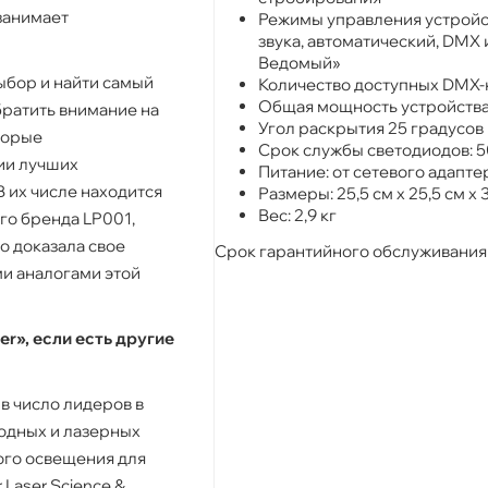
занимает
Режимы управления устройс
звука, автоматический, DMX
Ведомый»
ыбор и найти самый
Количество доступных DMX-к
Общая мощность устройства:
братить внимание на
Угол раскрытия 25 градусов
торые
Срок службы светодиодов: 5
ии лучших
Питание: от сетевого адапте
 их числе находится
Размеры: 25,5 см х 25,5 см х 
Вес: 2,9 кг
ого бренда LP001,
о доказала свое
Срок гарантийного обслуживания -
и аналогами этой
r», если есть другие
 в число лидеров в
одных и лазерных
ого освещения для
 Laser Science &