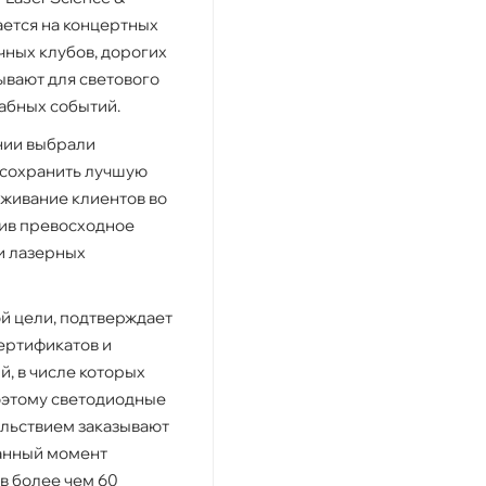
ается на концертных
чных клубов, дорогих
зывают для светового
абных событий.
ании выбрали
 сохранить лучшую
уживание клиентов во
чив превосходное
и лазерных
той цели, подтверждает
ертификатов и
, в числе которых
Поэтому светодиодные
ольствием заказывают
данный момент
в более чем 60