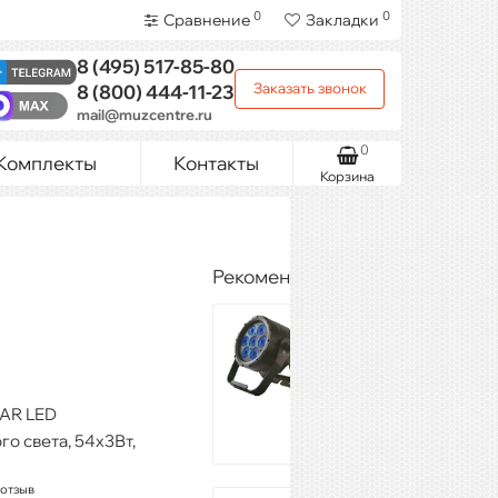
0
0
Сравнение
Закладки
8 (495)
517-85-80
Заказать звонок
8 (800)
444-11-23
mail@muzcentre.ru
0
Комплекты
Контакты
Корзина
Рекомендуемые товары
ESTRADA PRO
LED PAR 712
8 760 ₽
Купить
AR LED
о света, 54х3Вт,
 отзыв