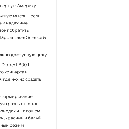
еверную Америку.
ажную мысль – если
е и надежные
тоит обратить
ipper Laser Science &
льно доступную цену
 Dipper LP001
о концерта и
 где нужно создать
 – формирование
ча разных цветов.
одиодами – в вашем
ий, красный и белый
льный режим