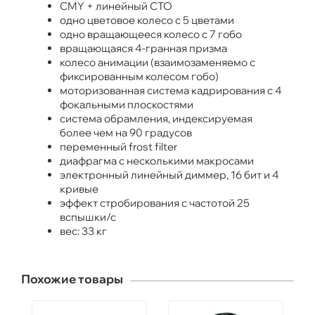
CMY + линейный CTO
одно цветовое колесо с 5 цветами
одно вращающееся колесо с 7 гобо
вращающаяся 4-гранная призма
колесо анимации (взаимозаменяемо с
фиксированным колесом гобо)
моторизованная система кадрирования с 4
фокальными плоскостями
система обрамления, индексируемая
более чем на 90 градусов
переменный frost filter
диафрагма с несколькими макросами
электронный линейный диммер, 16 бит и 4
кривые
эффект стробирования с частотой 25
вспышки/с
вес: 33 кг
Похожие товары