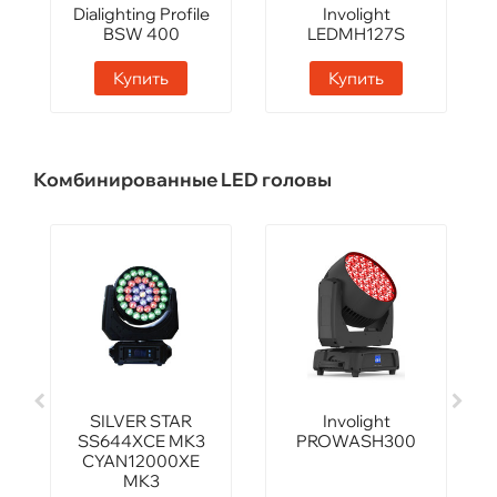
Dialighting Profile
Involight
BSW 400
LEDMH127S
Купить
Купить
Комбинированные LED головы
SILVER STAR
Involight
SS644XCE MK3
PROWASH300
CYAN12000XE
MK3