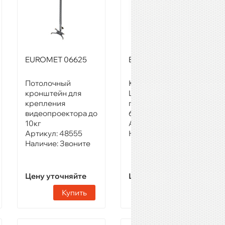
EUROMET 06625
EUROMET WALLY-L
Потолочный
Крепление для
кронштейн для
LCD, плазменных
крепления
панелей от 40" до
видеопроектора до
65"
10кг
Артикул:
48211
Артикул:
48555
Наличие:
Звоните
Наличие:
Звоните
Цену уточняйте
Цену уточняйте
Купить
Купить