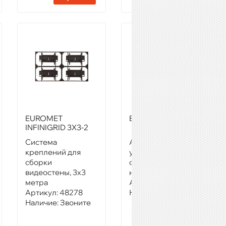
EUROMET
EUROMET BS/X-31
INFINIGRID 3X3-2
Система
Адаптер для
креплений для
установки
сборки
световых приборов
видеостены, 3х3
на стойку
метра
Артикул:
48422
Артикул:
48278
Наличие:
Звоните
Наличие:
Звоните