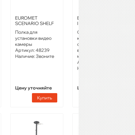
EUROMET
EUROMET
SCENARIO SHELF
INFINIGRID 3X3-3
Полка для
Система
установки видео
креплений для
камеры
сборки
Артикул:
48239
видеостены, 3х3
Наличие:
Звоните
метра
Артикул:
48276
Наличие:
Звоните
Цену уточняйте
Цену уточняйте
Купить
Купить