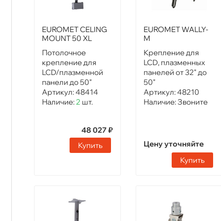
EUROMET CELING
EUROMET WALLY-
MOUNT 50 XL
M
Потолочное
Крепление для
крепление для
LCD, плазменных
LCD/плазменной
панелей от 32" до
панели до 50"
50"
Артикул:
48414
Артикул:
48210
Наличие:
2
шт.
Наличие:
Звоните
48 027 ₽
Цену уточняйте
Купить
Купить