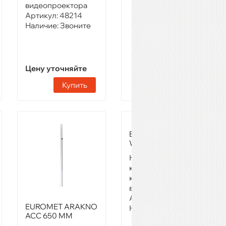
видеопроектора
Купить
Артикул:
48214
Наличие:
Звоните
Цену уточняйте
Купить
EUROMET UNIV/35-
WA
Настенный
кронштейн для
крепления
видеопроектора
Артикул:
48217
EUROMET ARAKNO
Наличие:
Звоните
ACC 650 MM