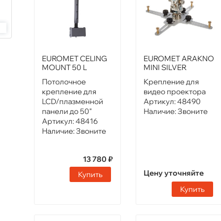
EUROMET CELING
EUROMET ARAKNO
MOUNT 50 L
MINI SILVER
Потолочное
Крепление для
крепление для
видео проектора
LCD/плазменной
Артикул:
48490
панели до 50"
Наличие:
Звоните
Артикул:
48416
Наличие:
Звоните
13 780 ₽
Цену уточняйте
Купить
Купить