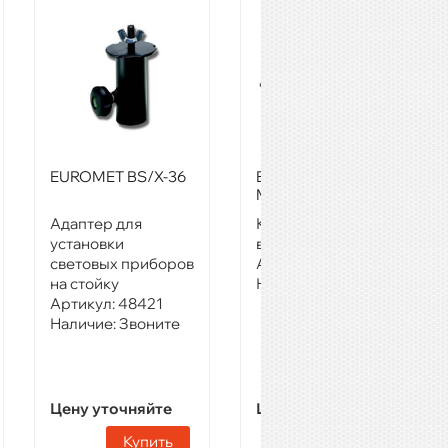
EUROMET BS/X-36
EUROMET ARAKNO
MINI BLACK
Адаптер для
Крепление для
установки
видео проектора
световых приборов
Артикул:
48491
на стойку
Наличие:
Звоните
Артикул:
48421
Наличие:
Звоните
Цену уточняйте
Цену уточняйте
Купить
Купить