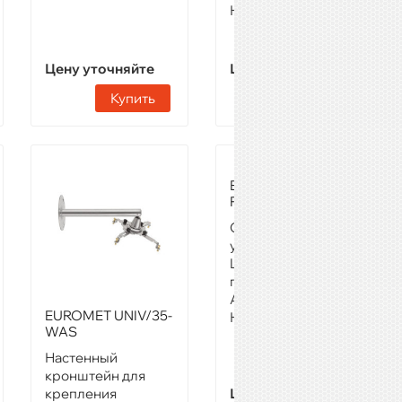
Наличие:
Звоните
Цену уточняйте
Цену уточняйте
Купить
Купить
EUROMET PLATEA
PREMIUM
Стойка для
установки двух
LCD/плазменных
панелей 2х55"
Артикул:
48250
EUROMET UNIV/35-
Наличие:
Звоните
WAS
Настенный
кронштейн для
крепления
Цену уточняйте