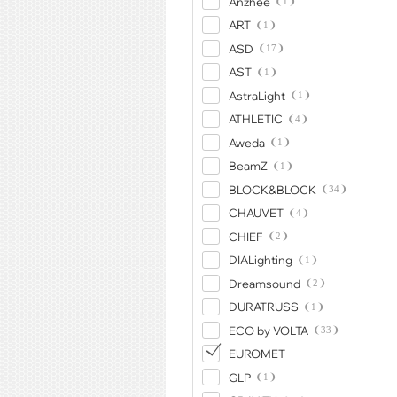
Anzhee
1
ART
1
ASD
17
AST
1
AstraLight
1
ATHLETIC
4
Aweda
1
BeamZ
1
BLOCK&BLOCK
34
CHAUVET
4
CHIEF
2
DIALighting
1
Dreamsound
2
DURATRUSS
1
ECO by VOLTA
33
EUROMET
GLP
1