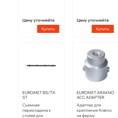
Цену уточняйте
Цену уточняйте
Купить
Купить
EUROMET BS/TX-
EUROMET ARAKNO
ST
ACC ADAPTER
Съемная
Адаптер для
перекладина к
крепления Arakno
стойке для
на ферму