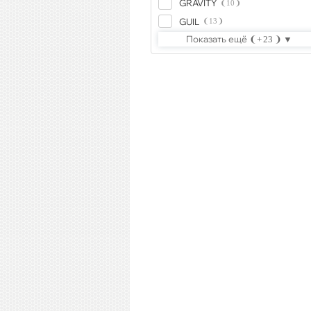
GRAVITY
10
GUIL
13
Показать ещё
23