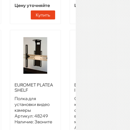
Цену уточняйте
Цену уточняйте
Купить
Купить
EUROMET PLATEA
EUROMET
SHELF
INFINIGRID 3X2-3
Полка для
Система
установки видео
креплений для
камеры
сборки
Артикул:
48249
видеостены, 3х2
Наличие:
Звоните
метра
Артикул:
48279