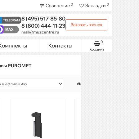
0
0
Сравнение
Закладки
8 (495)
517-85-80
Заказать звонок
8 (800)
444-11-23
mail@muzcentre.ru
0
Комплекты
Контакты
Корзина
тивы EUROMET
Показать: