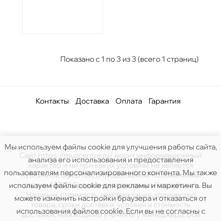
Показано с 1 по 3 из 3 (всего 1 страниц)
Контакты
Доставка
Оплата
Гарантия
Мы используем файлы cookie для улучшения работы сайта,
Сайт https://muzcentre.ru/ носит информационный
анализа его использования и предоставления
характер и ни при каких условиях не является
пользователям персонализированного контента. Мы также
публичной офертой, определяемой положениями
статьи 437(2) Гражданского кодекса Российской.
используем файлы cookie для рекламы и маркетинга. Вы
Наличие, стоимость, комплектация, количество
можете изменить настройки браузера и отказаться от
товара, сроки доставки, условия и стоимость
использования файлов cookie. Если вы не согласны с
доставки, необходимо уточнять у менеджера. Все