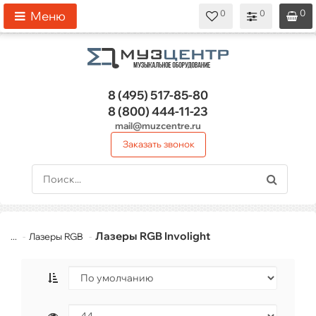
0
0
0
0
0
Меню
8 (495)
517-85-80
8 (800)
444-11-23
mail@muzcentre.ru
Заказать звонок
Лазеры RGB Involight
...
Лазеры RGB