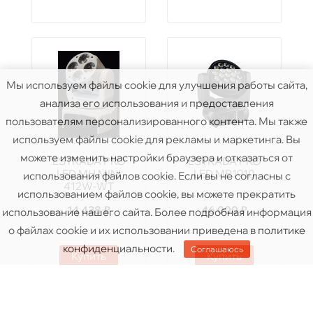
Мы используем файлы cookie для улучшения работы сайта,
анализа его использования и предоставления
пользователям персонализированного контента. Мы также
используем файлы cookie для рекламы и маркетинга. Вы
можете изменить настройки браузера и отказаться от
ESTRADA PRO
ESTRADA PRO
LED MH MINI
LED MP1910
использования файлов cookie. Если вы не согласны с
412W-WT
использованием файлов cookie, вы можете прекратить
14 438 ₽
46 000 ₽
использование нашего сайта. Более подробная информация
о файлах cookie и их использовании приведена в
политике
конфиденциальности
.
Соглашаюсь
Купить
Купить