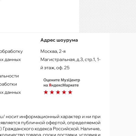
Адрес шоурума
 обработку
Москва, 2-я
х данных
Магистральная, д.3, стр.1, 1-
й этаж, оф. 25
альности
работки
х данных
.ru/ носит информационный характер и ни при
е является публичной офертой, определяемой
) Гражданского кодекса Российской. Наличие,
количество товара, сроки доставки, условия и