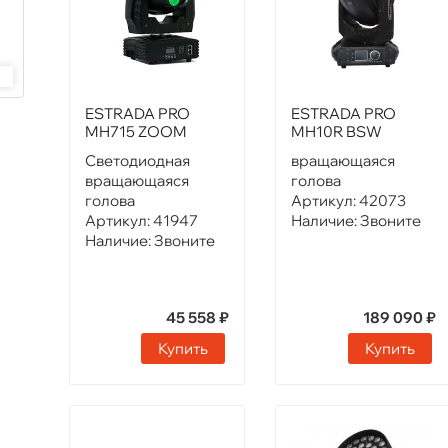
ESTRADA PRO
ESTRADA PRO
MH715 ZOOM
MH10R BSW
Cветодиодная
вращающаяся
вращающаяся
голова
голова
Артикул:
42073
Артикул:
41947
Наличие:
Звоните
Наличие:
Звоните
45 558 ₽
189 090 ₽
Купить
Купить