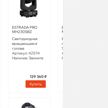
ESTRADA PRO
ESTRADA PRO
MH230SBZ
MH17R BSW
Светодиодная
Вращающаяся
вращающаяся
голова типа Beam
голова
Spot Wash
Артикул:
42074
Артикул:
42081
Наличие:
Звоните
Наличие:
Звоните
129 360 ₽
217 800 ₽
Купить
Купить