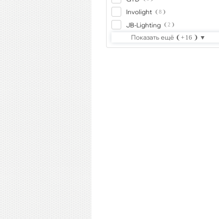
Involight
8
JB-Lighting
2
Показать ещё
16