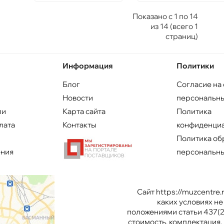
Показано с 1 по 14
из 14 (всего 1
страниц)
Информация
Политики
Блог
Согласие на
Новости
персональны
ли
Карта сайта
Политика
лата
Контакты
конфиденци
Политика об
ения
персональны
Сайт https://muzcentre
каких условиях н
положениями статьи 437(2
стоимость, комплектация, 