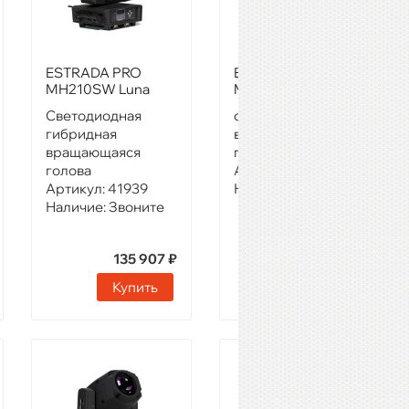
ESTRADA PRO
ESTRADA PRO
MH210SW Luna
MH40S Saturn
Cветодиодная
светодиодная
гибридная
вращающаяся
вращающаяся
голова
голова
Артикул:
41940
Артикул:
41939
Наличие:
Звоните
Наличие:
Звоните
135 907 ₽
58 740 ₽
Купить
Купить