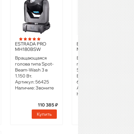
ESTRADA PRO
ESTRADA PRO
MH180BSW
MH95SW Luna V2
Вращающаяся
Вращающаяся
голова типа Spot-
голова
Beam-Wash 3 в
Spot/Wash.Spot 75
1.150 Вт.
Вт LED+Wash
Артикул:
56425
6х10Вт RGBW
Наличие:
Звоните
Артикул:
85360
Наличие:
Звоните
110 385 ₽
39 215 ₽
Купить
Купить