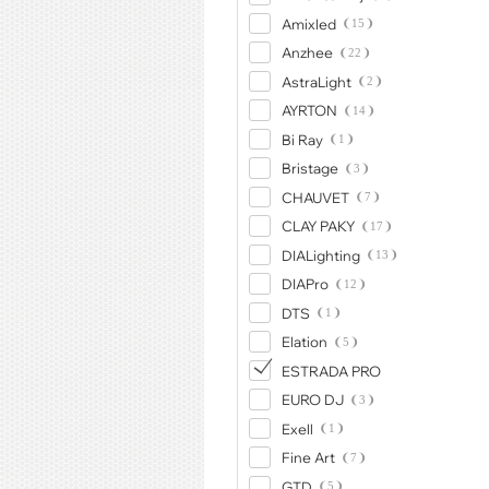
Amixled
15
Anzhee
22
AstraLight
2
AYRTON
14
Bi Ray
1
Bristage
3
CHAUVET
7
CLAY PAKY
17
DIALighting
13
DIAPro
12
DTS
1
Elation
5
ESTRADA PRO
EURO DJ
3
Exell
1
Fine Art
7
GTD
5