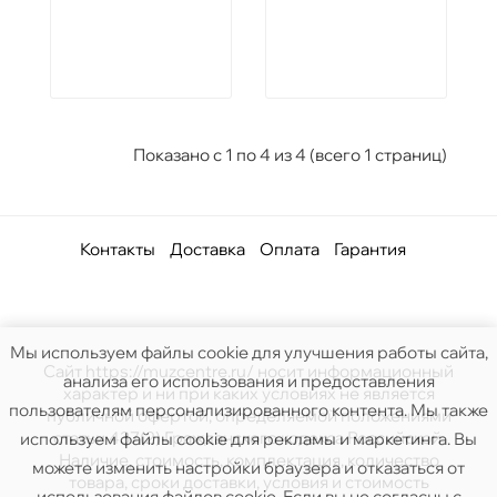
Показано с 1 по 4 из 4 (всего 1 страниц)
Контакты
Доставка
Оплата
Гарантия
Мы используем файлы cookie для улучшения работы сайта,
Сайт https://muzcentre.ru/ носит информационный
анализа его использования и предоставления
характер и ни при каких условиях не является
пользователям персонализированного контента. Мы также
публичной офертой, определяемой положениями
статьи 437(2) Гражданского кодекса Российской.
используем файлы cookie для рекламы и маркетинга. Вы
Наличие, стоимость, комплектация, количество
можете изменить настройки браузера и отказаться от
товара, сроки доставки, условия и стоимость
использования файлов cookie. Если вы не согласны с