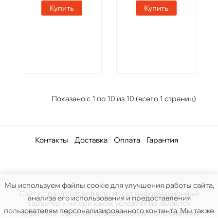
Купить
Купить
Показано с 1 по 10 из 10 (всего 1 страниц)
Контакты
Доставка
Оплата
Гарантия
Мы используем файлы cookie для улучшения работы сайта,
Сайт https://muzcentre.ru/ носит информационный
анализа его использования и предоставления
характер и ни при каких условиях не является
пользователям персонализированного контента. Мы также
публичной офертой, определяемой положениями