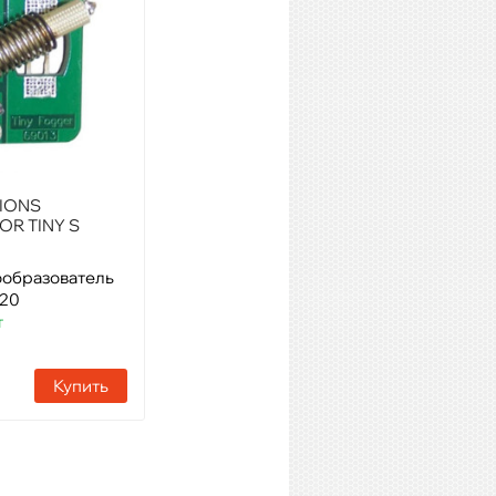
IONS
LOOK SOLUTIONS
OR TINY S
FLIGHTCASE FOR VIPER
SERIES
ообразователь
Модель: Кейс для хранения и
820
транспортировки
т
Артикул: 40810
Наличие:
10 шт
Купить
Купить