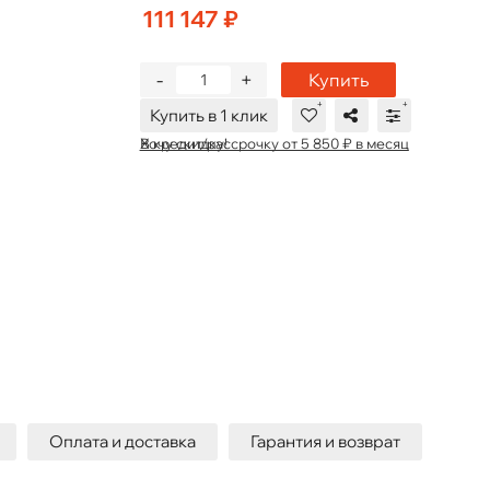
111 147 ₽
-
+
Купить
Купить в 1 клик
В кредит/рассрочку от 5 850 ₽ в месяц
Хочу скидку!
Оплата и доставка
Гарантия и возврат