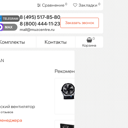
0
0
Сравнение
Закладки
8 (495)
517-85-80
Заказать звонок
8 (800)
444-11-23
mail@muzcentre.ru
0
Комплекты
Контакты
Корзина
AN
Рекомендуемые товары
DJPower H-9
57 150 ₽
Купить
ский вентилятор
 отзывов
 менеджера
INVOLIGHT