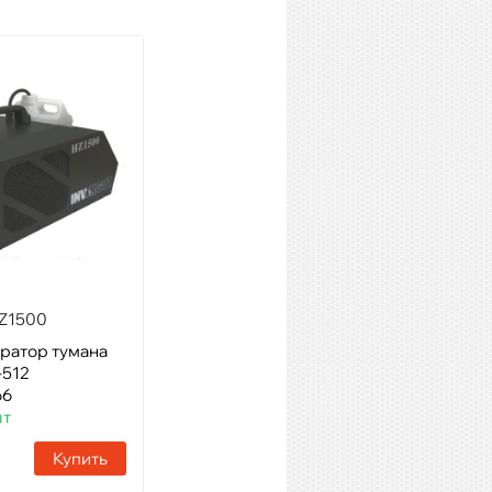
Z1500
INVOLIGHT FM1200
ратор тумана
Модель: дым машина 1200
-512
Вт, проводной и радио пульт
66
Артикул: 15157
шт
Наличие:
12 шт
Купить
Купить