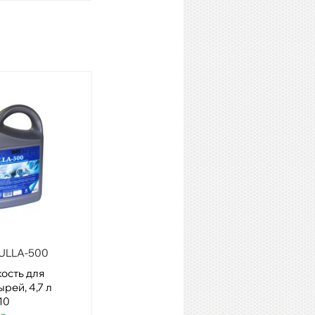
ULLA-500
INVOLIGHT SM1000
ость для
Модель: генератор снега
рей, 4,7 л
1000 Вт
10
Артикул: 15173