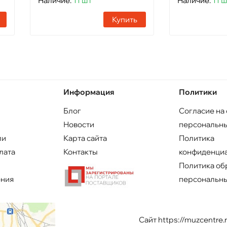
Наличие:
11 шт
Наличие:
11 
Купить
Информация
Политики
Блог
Согласие на
Новости
персональны
ли
Карта сайта
Политика
лата
Контакты
конфиденци
Политика об
ения
персональны
Сайт https://muzcentre