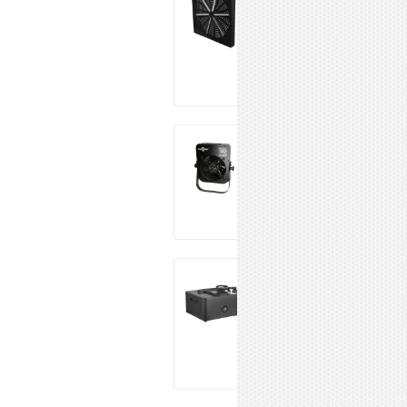
LEDFAN790
25 990 ₽
Купить
DJPower F-2
39 560 ₽
Купить
LFocus LF-MS-2
LED
47 030 ₽
Купить