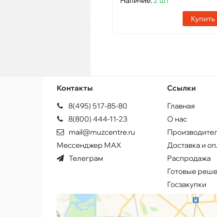
Наличие:
2 шт
Купить
Контакты
Ссылки
8(495) 517-85-80
Главная
8(800) 444-11-23
О нас
mail@muzcentre.ru
Производите
Мессенджер MAX
Доставка и оп
Телеграм
Распродажа
Готовые реш
Госзакупки