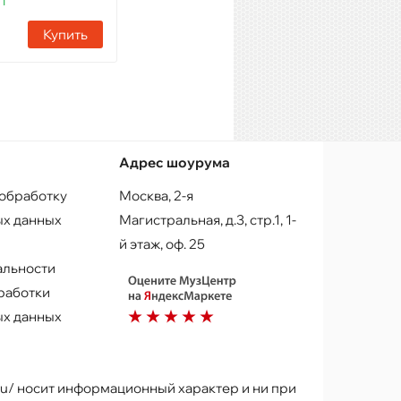
шт
Наличие:
11 шт
Купить
Купить
Адрес шоурума
 обработку
Москва, 2-я
х данных
Магистральная, д.3, стр.1, 1-
й этаж, оф. 25
альности
работки
х данных
.ru/ носит информационный характер и ни при