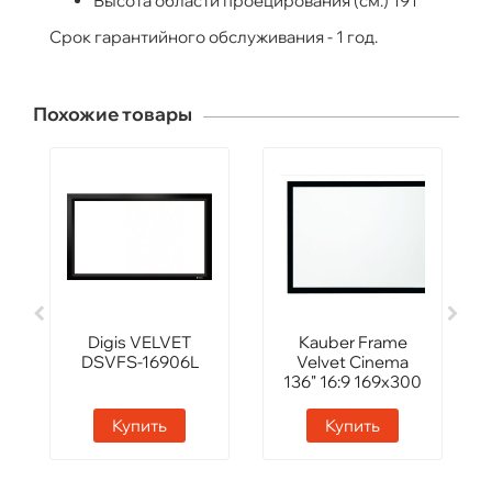
Высота области проецирования (см.) 191
Срок гарантийного обслуживания - 1 год.
Похожие товары
Digis VELVET
Kauber Frame
DSVFS-16906L
Velvet Cinema
136" 16:9 169x300
White Flex
Купить
Купить