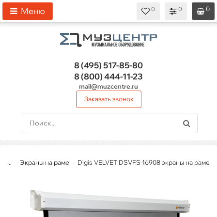
0
0
0
0
0
Меню
8 (495)
517-85-80
8 (800)
444-11-23
mail@muzcentre.ru
Заказать звонок
...
Экраны на раме
Digis VELVET DSVFS-16908 экраны на раме