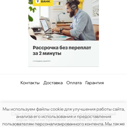
Контакты
Доставка
Оплата
Гарантия
Мы используем файлы cookie для улучшения работы сайта,
Сайт https://muzcentre.ru/ носит информационный
анализа его использования и предоставления
характер и ни при каких условиях не является
пользователям персонализированного контента. Мы также
публичной офертой, определяемой положениями