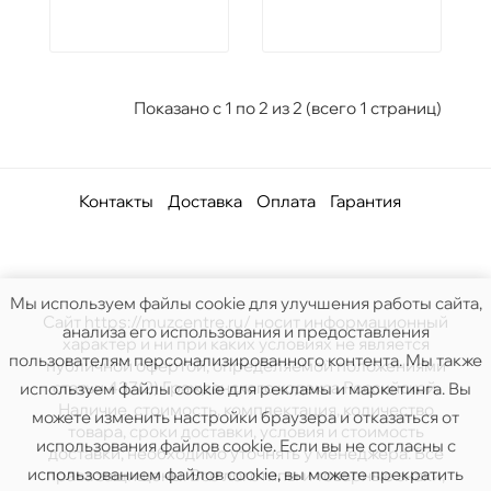
Показано с 1 по 2 из 2 (всего 1 страниц)
Контакты
Доставка
Оплата
Гарантия
Мы используем файлы cookie для улучшения работы сайта,
Сайт https://muzcentre.ru/ носит информационный
анализа его использования и предоставления
характер и ни при каких условиях не является
пользователям персонализированного контента. Мы также
публичной офертой, определяемой положениями
статьи 437(2) Гражданского кодекса Российской.
используем файлы cookie для рекламы и маркетинга. Вы
Наличие, стоимость, комплектация, количество
можете изменить настройки браузера и отказаться от
товара, сроки доставки, условия и стоимость
использования файлов cookie. Если вы не согласны с
доставки, необходимо уточнять у менеджера. Все
использованием файлов cookie, вы можете прекратить
права защищены. Все логотипы и товарные знаки,