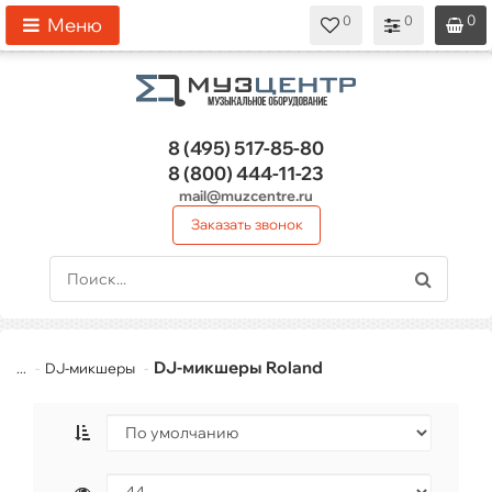
0
0
0
0
0
Меню
8 (495)
517-85-80
8 (800)
444-11-23
mail@muzcentre.ru
Заказать звонок
DJ-микшеры Roland
...
DJ-микшеры