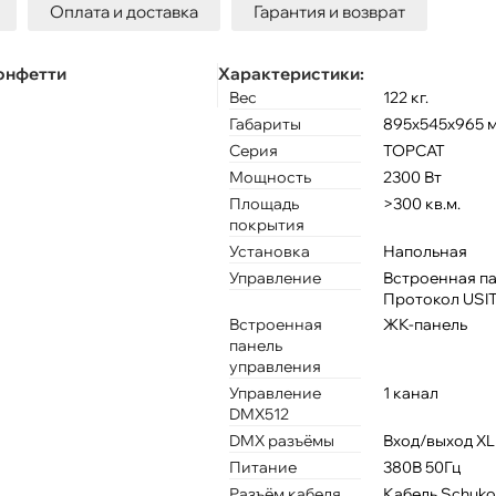
Оплата и доставка
Гарантия и возврат
конфетти
Характеристики:
Вес
122 кг.
Габариты
895х545х965 
Серия
TOPCAT
Мощность
2300 Вт
Площадь
>300 кв.м.
покрытия
Установка
Напольная
Управление
Встроенная п
Протокол USI
Встроенная
ЖК-панель
панель
управления
Управление
1 канал
DMX512
DMX разъёмы
Вход/выход X
Питание
380В 50Гц
Разъём кабеля
Кабель Schuko 