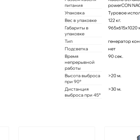
питания
powerCON NA
Упаковка
Туровое испо
Вес в упаковке
122 кг.
Габариты в
965х615х1020 
упаковке
Тип
генератор ко
Подсветка
нет
Время
90 сек.
непрерывной
работы
Высота выброса
>20 м.
при 90°
Дистанция
>30 м.
выброса при 45°