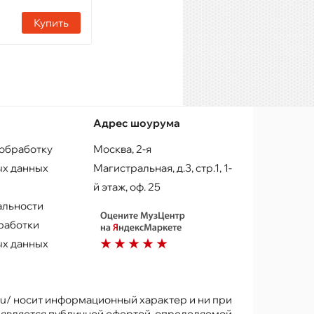
Купить
Адрес шоурума
 обработку
Москва, 2-я
х данных
Магистральная, д.3, стр.1, 1-
й этаж, оф. 25
альности
работки
х данных
.ru/ носит информационный характер и ни при
е является публичной офертой, определяемой