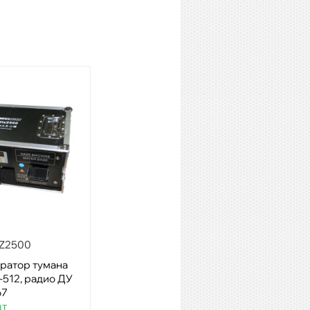
INVOLIGHT HZ1500
Модель: генератор тумана
1500 Вт, DMX-512
Артикул: 15166
Наличие:
16 шт
Купить
HZ2500
ратор тумана
-512, радио ДУ
67
шт