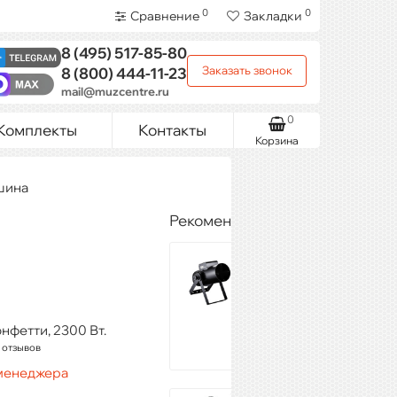
0
0
Сравнение
Закладки
8 (495)
517-85-80
Заказать звонок
8 (800)
444-11-23
mail@muzcentre.ru
0
Комплекты
Контакты
Корзина
шина
Рекомендуемые товары
DJPOWER DFC-
430
36 280 ₽
Купить
нфетти, 2300 Вт.
 отзывов
 менеджера