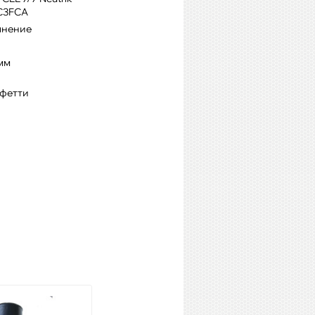
C3FCA
лнение
мм
нфетти