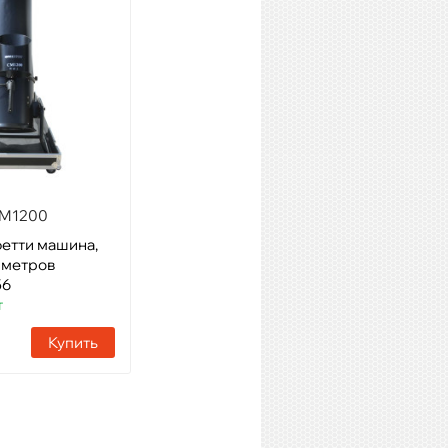
CM1200
EURO DJ Confetti Cannon
етти машина,
Модель: пушка конфетти,
 метров
1100 Вт
56
Артикул: 28414
т
Наличие:
33 шт
Купить
Купить