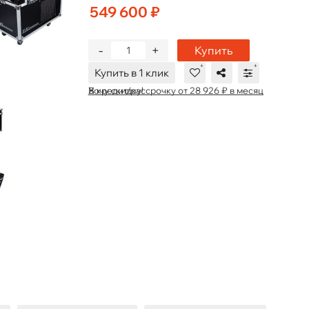
549 600 ₽
-
+
Купить
Купить в 1 клик
В кредит/рассрочку от 28 926 ₽ в месяц
Хочу скидку!