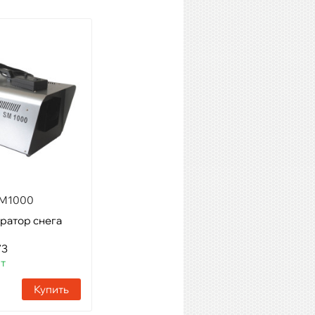
SM1000
DJPower H-9
ратор снега
Модель: профессиональный
сценический вентилятор
73
Артикул: 51108
шт
Наличие:
5 шт
Купить
Купить