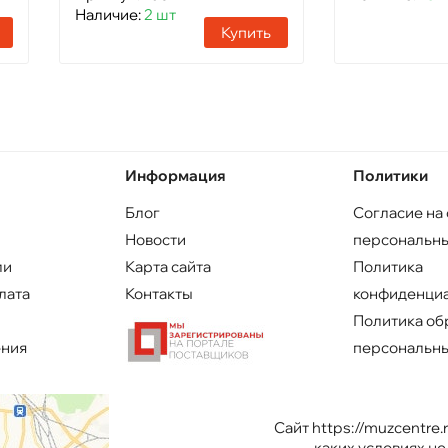
Наличие:
2 шт
Купить
Информация
Политики
Блог
Согласие на
Новости
персональны
ли
Карта сайта
Политика
лата
Контакты
конфиденци
Политика об
ения
персональны
Сайт https://muzcentre
каких условиях н