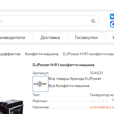
оизводители
Доставка
Госзакупки
ецэффектов
Конфетти машина
DJPower H-R1 конфетти ма
DJPower H-R1 конфетти машина
Артикул:
104531
Все товары бренда DJPower
Все Конфетти машина
Тип:
Генератор ко
0
Рейтинг:
Наличие:
уточняйте у