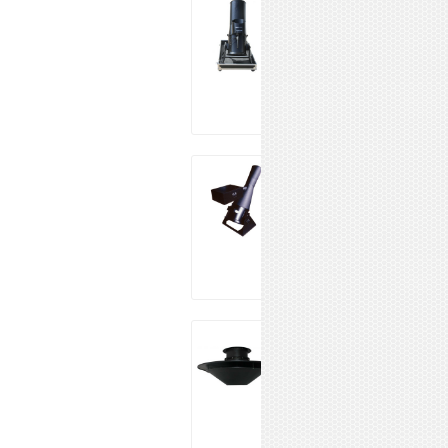
INVOLIGHT
CM1200
113 990 ₽
Купить
EURO DJ
Confetti Cannon
152 614 ₽
Купить
EURO DJ
Confetti Machine
DMX
35 090 ₽
Купить