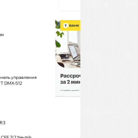
мм
анель управления
TT DMX-512
LR3
CEE 7/7 Neutrik