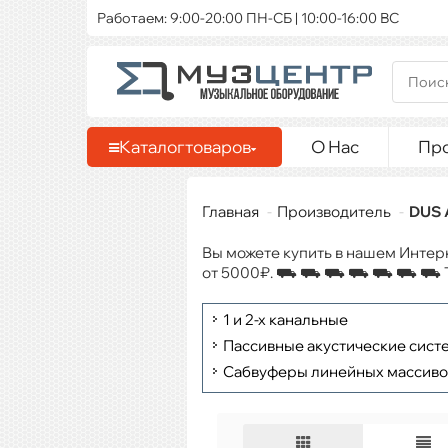
Работаем: 9:00-20:00 ПН-СБ | 10:00-16:00 ВС
Каталог
товаров
О Нас
Пр
Главная
Производитель
DUS 
Вы можете купить в нашем Интер
от 5000₽. ⛟ ⛟ ⛟ ⛟ ⛟ ⛟ ⛟ Также
1 и 2-х канальные
Пассивные акустические сист
Сабвуферы линейных массиво