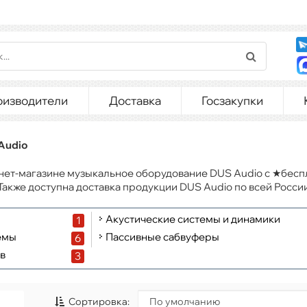
оизводители
Доставка
Госзакупки
Audio
нет-магазине музыкальное оборудование DUS Audio с ★бесп
 доступна доставка продукции DUS Audio по всей России
Акустические системы и динамики
1
емы
Пассивные сабвуферы
6
в
3
Сортировка: