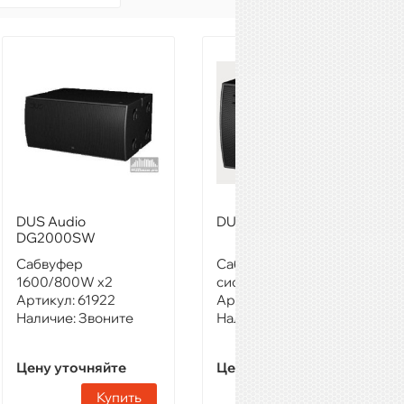
DUS Audio
DUS Audio DSW1000
DG2000SW
Сабвуфер
Сабвуферная
1600/800W x2
система
Артикул:
61922
Артикул:
61929
Наличие:
Звоните
Наличие:
Звоните
Цену уточняйте
Цену уточняйте
Купить
Купить