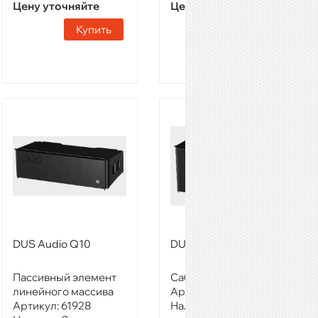
Цену уточняйте
Цену уточняйте
Купить
Купить
DUS Audio Q10
DUS Audio Q10SW
Пассивный элемент
Сабвуфер
линейного массива
Артикул:
61938
Артикул:
61928
Наличие:
Звоните