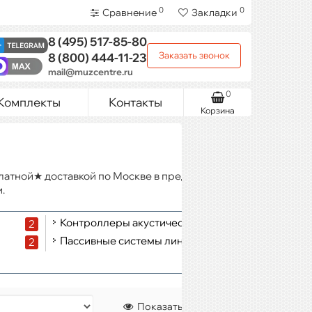
0
0
Сравнение
Закладки
8 (495)
517-85-80
Заказать звонок
8 (800)
444-11-23
mail@muzcentre.ru
0
Комплекты
Контакты
Корзина
латной★ доставкой по Москве в пределах МКАД при заказе
.
Контроллеры акустических систем
2
1
Пассивные системы линейных массивов
2
2
Показать: