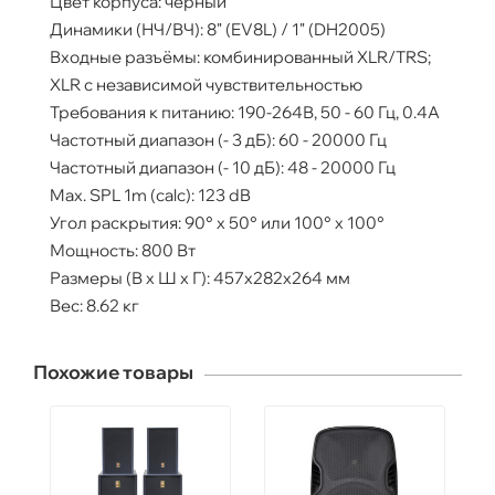
Цвет корпуса: черный
Динамики (НЧ/ВЧ): 8" (EV8L) / 1" (DH2005)
Входные разъёмы: комбинированный XLR/TRS;
XLR с независимой чувствительностью
Требования к питанию: 190-264В, 50 - 60 Гц, 0.4A
Частотный диапазон (- 3 дБ): 60 - 20000 Гц
Частотный диапазон (- 10 дБ): 48 - 20000 Гц
Max. SPL 1m (calc): 123 dB
Угол раскрытия: 90° х 50° или 100° х 100°
Мощность: 800 Вт
Размеры (В х Ш х Г): 457х282х264 мм
Вес: 8.62 кг
Похожие товары