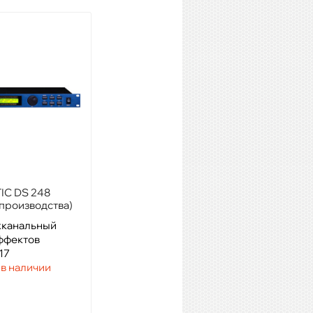
IC DS 248
SAMSON S-curve 231
 производства)
хканальный
Модель: 2-канальный 31-
ффектов
полосный графический
17
эквалайзер
 в наличии
Артикул: 02222
Наличие:
1 шт