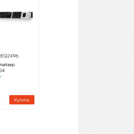
DEQ2496
SAMSON S-curve 215
алайзер
Модель: 2-канальный 15-
04
полосный графический
т
эквалайзер
Артикул: 02221
Наличие:
4 шт
Купить
Купить