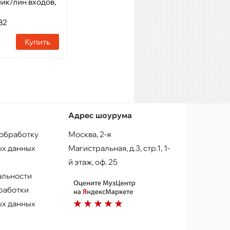
мик/лин входов,
82
т
Купить
Адрес шоурума
 обработку
Москва, 2-я
х данных
Магистральная, д.3, стр.1, 1-
й этаж, оф. 25
альности
работки
х данных