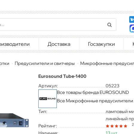
оизводители
Доставка
Госзакупки
отки
Предусилители и свитчеры
Микрофонные предусил
Eurosound Tube-1400
Артикул:
05223
Все товары бренда EUROSOUND
Все Микрофонные предусилители
Тип:
ламповый м
линейный п
2
Рейтинг:
Наличие:
13 шт