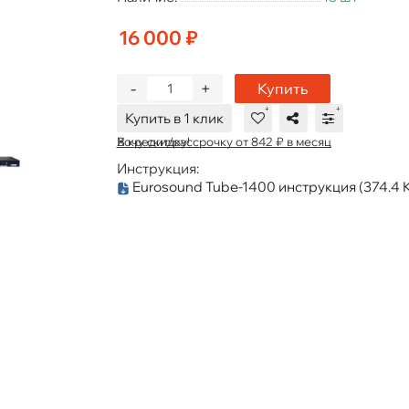
16 000 ₽
-
+
Купить
Купить в 1 клик
В кредит/рассрочку от 842 ₽ в месяц
Хочу скидку!
Инструкция:
Eurosound Tube-1400 инструкция
(374.4 