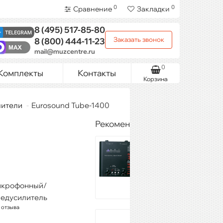
0
0
Сравнение
Закладки
8 (495)
517-85-80
Заказать звонок
8 (800)
444-11-23
mail@muzcentre.ru
0
Комплекты
Контакты
Корзина
ители
Eurosound Tube-1400
Рекомендуемые товары
ART Tube MP
12 949 ₽
Купить
икрофонный/
редусилитель
 отзыва
Eurosound Tube-