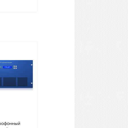
Купить
BEHRINGER MIC2200 V2
Модель: Предусилитель
Артикул: 59135
Наличие:
Много
Купить
рофонный