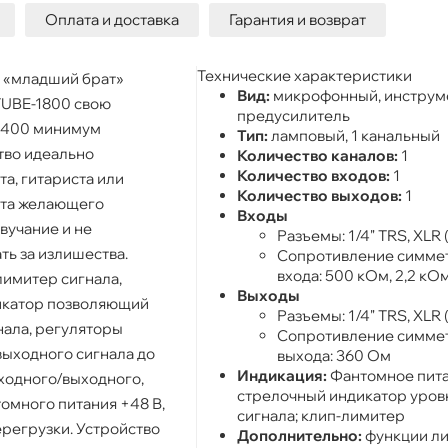
Оплата и доставка
Гарантия и возврат
Технические характеристики
 «младший брат»
Вид:
микрофонный, инструм
TUBE-1800 свою
предусилитель
-2400 минимум
Тип:
ламповый, 1 канальный
ство идеально
Количество каналов:
1
Количество входов:
1
та, гитариста или
Количество выходов:
1
нта желающего
Входы
вучание и не
Разъемы: 1/4" TRS, XLR 
ь за излишества.
Сопротивление симме
входа: 500 кОм, 2,2 кО
имитер сигнала,
Выходы
икатор позволяющий
Разъемы: 1/4" TRS, XLR 
нала, регуляторы
Сопротивление симме
выходного сигнала до
выхода: 360 Ом
Индикация:
Фантомное питан
ходного/выходного,
стрелочный индикатор уров
омного питания +48 В,
сигнала; клип-лимитер
ерегрузки. Устройство
Дополнительно:
функции ли