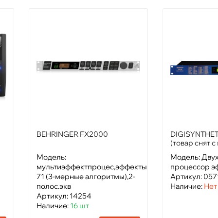
BEHRINGER FX2000
DIGISYNTHET
(товар снят с
Модель:
Модель: Дву
мультиэффектпроцес,эффекты
процессор э
71 (3-мерные алгоритмы),2-
Артикул: 057
полос.экв
Наличие:
Нет
Артикул: 14254
Наличие:
16 шт