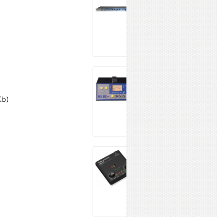
1800
27 500 ₽
Купить
FOCUSRITE ISA
One Analogue
84 140 ₽
Kb)
Купить
Behringer
MIC300
8 082 ₽
Купить