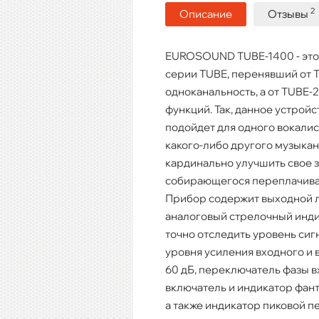
2
Описание
Отзывы
EUROSOUND TUBE-1400 - это
серии TUBE, перенявший от 
одноканальность, а от TUBE
функций. Так, данное устрой
подойдет для одного вокалис
какого-либо другого музыка
кардинально улучшить свое з
собирающегося переплачиват
Прибор содержит выходной л
аналоговый стрелочный инд
точно отследить уровень сиг
уровня усиления входного и 
60 дБ, переключатель фазы в
включатель и индикатор фант
а также индикатор пиковой п