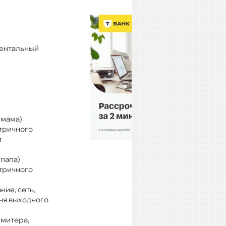
ентальный
(мама)
тричного
м
(папа)
тричного
ие, сеть,
ня выходного
митера,