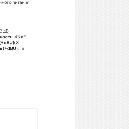
много питания,
3 дБ
ность:
43 дБ
(+dBU):
8
 (+dBU):
18