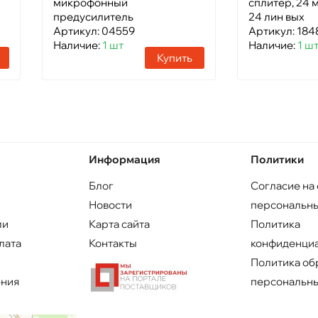
микрофонный
сплитер, 24 
предусилитель
24 лин вых
Артикул: 04559
Артикул: 184
Наличие:
1 шт
Наличие:
1 ш
Купить
Информация
Политики
Блог
Согласие на
Новости
персональны
ли
Карта сайта
Политика
лата
Контакты
конфиденци
Политика об
ения
персональны