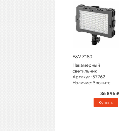
F&V Z180
Накамерный
светильник
Артикул:
57762
Наличие:
Звоните
36 896 ₽
Купить