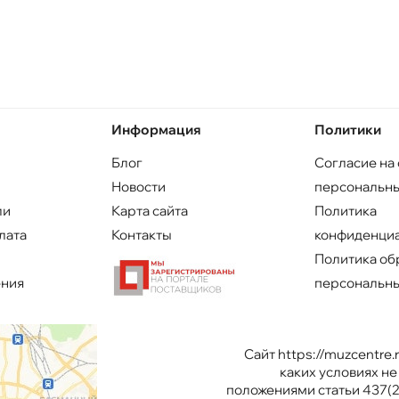
Информация
Политики
Блог
Согласие на
Новости
персональны
ли
Карта сайта
Политика
лата
Контакты
конфиденци
Политика об
ения
персональны
Сайт https://muzcentre
каких условиях н
положениями статьи 437(2