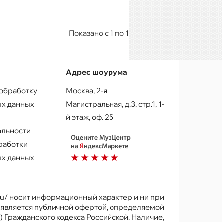
Показано с 1 по 1 из 1 (всего 1 страниц)
Адрес шоурума
 обработку
Москва, 2-я
х данных
Магистральная, д.3, стр.1, 1-
й этаж, оф. 25
альности
работки
х данных
.ru/ носит информационный характер и ни при
е является публичной офертой, определяемой
) Гражданского кодекса Российской. Наличие,