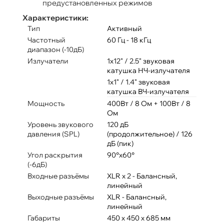
предустановленных режимов
Характеристики:
Тип
Активный
Частотный
60 Гц - 18 кГц
диапазон (-10дБ)
Излучатели
1x12" / 2.5" звуковая
катушка НЧ-излучателя
1х1" / 1.4" звуковая
катушка ВЧ-излучателя
Мощность
400Вт / 8 Ом + 100Вт / 8
Ом
Уровень звукового
120 дБ
давления (SPL)
(продолжительное) / 126
дБ (пик)
Угол раскрытия
90°х60°
(-6дБ)
Входные разъёмы
XLR x 2 - Балансный,
линейный
Выходные разъёмы
XLR - Балансный,
линейный
Габариты
450 х 450 x 685 мм