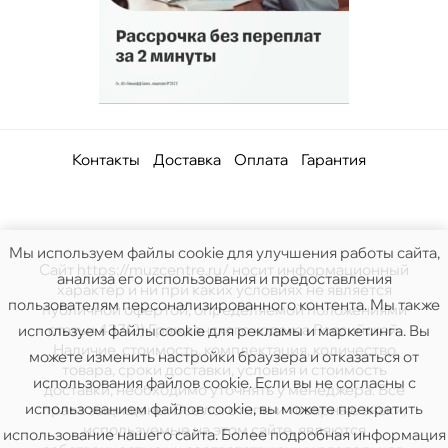
Контакты
Доставка
Оплата
Гарантия
Мы используем файлы cookie для улучшения работы сайта,
Сайт https://muzcentre.ru/ носит информационный
анализа его использования и предоставления
характер и ни при каких условиях не является
пользователям персонализированного контента. Мы также
публичной офертой, определяемой положениями
статьи 437(2) Гражданского кодекса Российской.
используем файлы cookie для рекламы и маркетинга. Вы
Наличие, стоимость, комплектация, количество
можете изменить настройки браузера и отказаться от
товара, сроки доставки, условия и стоимость
использования файлов cookie. Если вы не согласны с
доставки, необходимо уточнять у менеджера. Все
использованием файлов cookie, вы можете прекратить
права защищены. Все логотипы и товарные знаки,
используемые на этом сайте, являются
использование нашего сайта. Более подробная информация