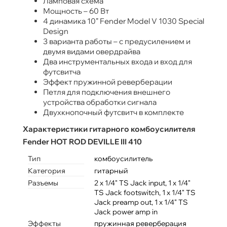
Ламповая схема
Мощность – 60 Вт
4 динамика 10” Fender Model V 1030 Special
Design
3 варианта работы – с предусилением и
двумя видами овердрайва
Два инструментальных входа и вход для
футсвитча
Эффект пружинной реверберации
Петля для подключения внешнего
устройства обработки сигнала
Двухкнопочный футсвитч в комплекте
Характеристики гитарного комбоусилителя
Fender HOT ROD DEVILLE III 410
Тип
комбоусилитель
Категория
гитарный
Разъемы
2 x 1/4" TS Jack input, 1 x 1/4"
TS Jack footswitch, 1 x 1/4" TS
Jack preamp out, 1 x 1/4" TS
Jack power amp in
Эффекты
пружинная реверберация