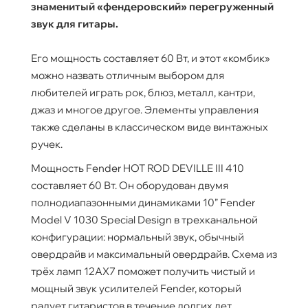
знаменитый «фендеровский» перегруженный
звук для гитары.
​Его мощность составляет 60 Вт, и этот «комбик»
можно назвать отличным выбором для
любителей играть рок, блюз, металл, кантри,
джаз и многое другое. Элементы управления
также сделаны в классическом виде винтажных
ручек.
Мощность Fender HOT ROD DEVILLE III 410
составляет 60 Вт. Он оборудован двумя
полнодиапазонными динамиками 10” Fender
Model V 1030 Special Design в трехканальной
конфигурации: нормальный звук, обычный
овердрайв и максимальный овердрайв. Схема из
трёх ламп 12AX7 поможет получить чистый и
мощный звук усилителей Fender, который
радует гитаристов в течение долгих лет.