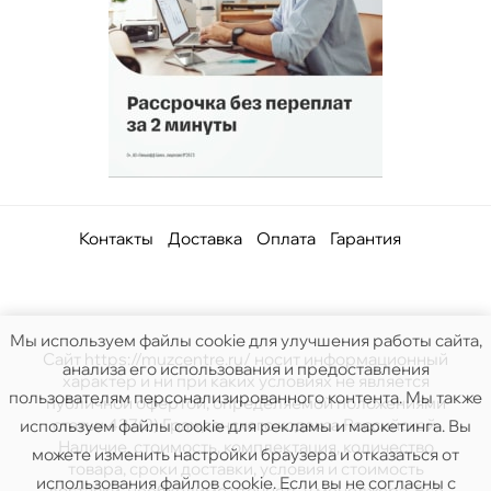
Контакты
Доставка
Оплата
Гарантия
Мы используем файлы cookie для улучшения работы сайта,
Сайт https://muzcentre.ru/ носит информационный
анализа его использования и предоставления
характер и ни при каких условиях не является
пользователям персонализированного контента. Мы также
публичной офертой, определяемой положениями
статьи 437(2) Гражданского кодекса Российской.
используем файлы cookie для рекламы и маркетинга. Вы
Наличие, стоимость, комплектация, количество
можете изменить настройки браузера и отказаться от
товара, сроки доставки, условия и стоимость
использования файлов cookie. Если вы не согласны с
доставки, необходимо уточнять у менеджера. Все