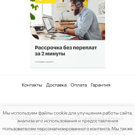
Контакты
Доставка
Оплата
Гарантия
Мы используем файлы cookie для улучшения работы сайта,
Сайт https://muzcentre.ru/ носит информационный
анализа его использования и предоставления
характер и ни при каких условиях не является
пользователям персонализированного контента. Мы также
публичной офертой, определяемой положениями