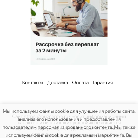
Контакты
Доставка
Оплата
Гарантия
Мы используем файлы cookie для улучшения работы сайта,
Сайт https://muzcentre.ru/ носит информационный
анализа его использования и предоставления
характер и ни при каких условиях не является
пользователям персонализированного контента. Мы также
публичной офертой, определяемой положениями
статьи 437(2) Гражданского кодекса Российской.
используем файлы cookie для рекламы и маркетинга. Вы