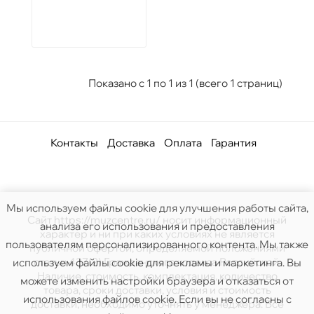
Показано с 1 по 1 из 1 (всего 1 страниц)
Контакты
Доставка
Оплата
Гарантия
Мы используем файлы cookie для улучшения работы сайта,
Сайт https://muzcentre.ru/ носит информационный
анализа его использования и предоставления
характер и ни при каких условиях не является
пользователям персонализированного контента. Мы также
публичной офертой, определяемой положениями
статьи 437(2) Гражданского кодекса Российской.
используем файлы cookie для рекламы и маркетинга. Вы
Наличие, стоимость, комплектация, количество
можете изменить настройки браузера и отказаться от
товара, сроки доставки, условия и стоимость
использования файлов cookie. Если вы не согласны с
доставки, необходимо уточнять у менеджера. Все