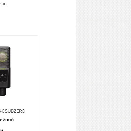
ань.
540SUBZERO
Aston Microphones STEALTH
дийный
Модель:
многофункциональный