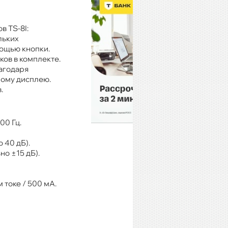
в TS-8I:
льких
ощью кнопки.
ов в комплекте.
агодаря
лому дисплею.
.
00 Гц.
 40 дБ).
о ±15 дБ).
 токе / 500 мА.