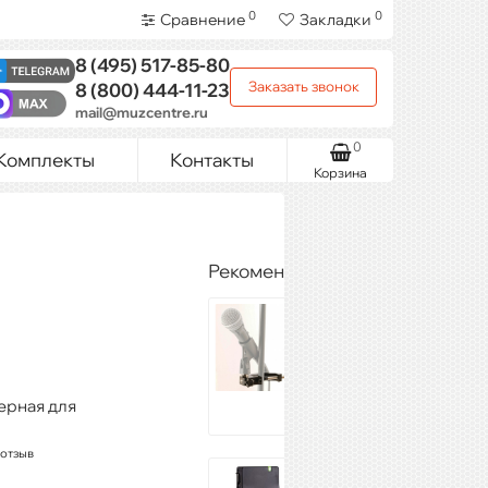
0
0
Сравнение
Закладки
8 (495)
517-85-80
Заказать звонок
8 (800)
444-11-23
mail@muzcentre.ru
0
Комплекты
Контакты
Корзина
Рекомендуемые товары
ONSTAGE TM01
3 194 ₽
Купить
ерная для
 отзыв
JTS TG-10T/CM-