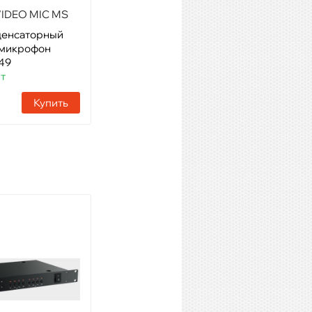
IDEO MIC MS
GATOR GM-DUALW
денсаторный
Модель: Сумка для двойных
 микрофон
беспроводных радиосистем
49
Артикул: 55876
шт
Наличие:
11 шт
Купить
Купить
SHURE UA834WB
Модель: Усилитель для
установки выносной
антенны UHF
Артикул: 42183