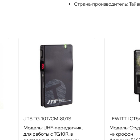
Страна-производитель: Тайв
JTS TG-10T/CM-801S
LEWITT LCT
Модель: UHF-передатчик,
Модель: Сту
для работы с TG10R, в
микрофон