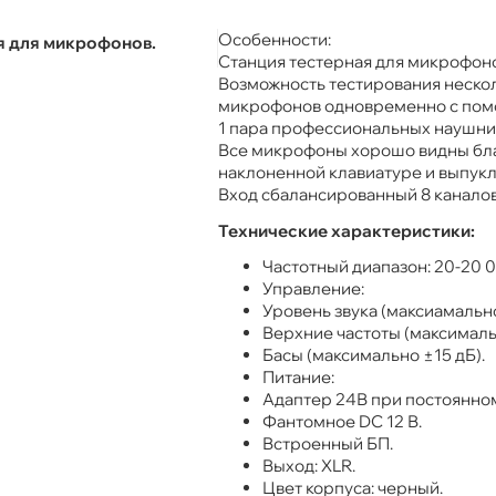
Особенности:
я для микрофонов.
Станция тестерная для микрофоно
Возможность тестирования неско
микрофонов одновременно с пом
1 пара профессиональных наушник
Все микрофоны хорошо видны бл
наклоненной клавиатуре и выпук
Вход сбалансированный 8 каналов
Технические характеристики:
Частотный диапазон: 20-20 0
Управление:
Уровень звука (максиамально
Верхние частоты (максимальн
Басы (максимально ±15 дБ).
Питание:
Адаптер 24В при постоянном
Фантомное DC 12 В.
Встроенный БП.
Выход: XLR.
Цвет корпуса: черный.