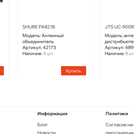
SHURE PA821B
JTS UC-900
Модель: Антенный
Модель: ант
объединитель
дистрибьют
Артикул: 42173
Артикул: 489
Наличие:
4 шт
Наличие:
8 ш
Купить
Информация
Политики
Блог
Согласие на
Новости
персональны