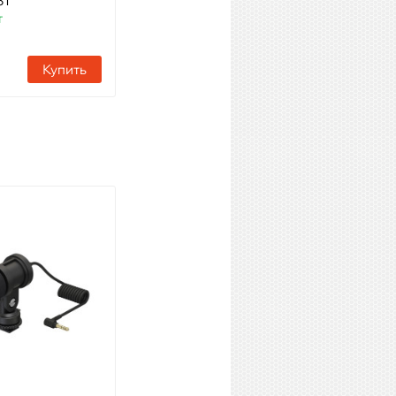
81
кардиодный микрофон
т
Артикул: 50967
Наличие:
7 шт
Купить
Купить