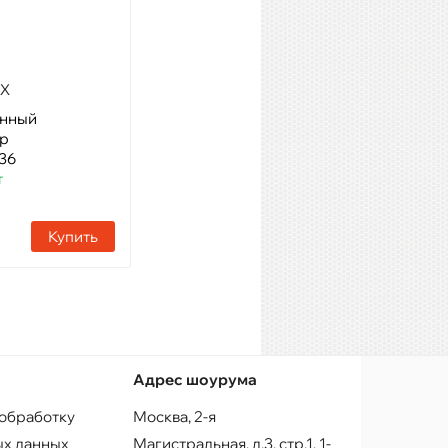
Наличие:
10 шт
Купить
RX
енный
ер
36
т
Купить
Адрес шоурума
 обработку
Москва, 2-я
х данных
Магистральная, д.3, стр.1, 1-