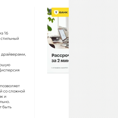
из 16
 стильный
и драйверами,
рошую
 Дисперсия
 позволяет
й со сложной
ак и
льно.
т быть