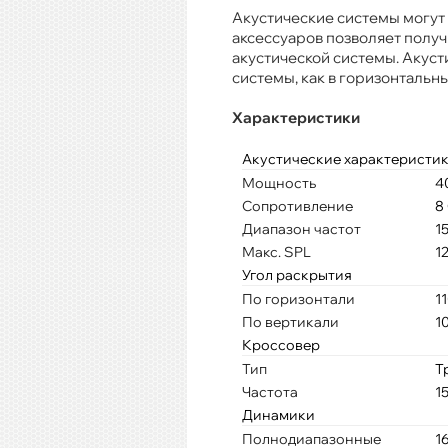
Акустические системы могут
аксессуаров позволяет полу
акустической системы. Акусти
системы, как в горизонтальны
Характеристики
Акустические характеристи
Мощность
4
Сопротивление
8
Диапазон частот
15
Макс. SPL
1
Угол раскрытия
По горизонтали
1
По вертикали
1
Кроссовер
Тип
Т
Частота
1
Динамики
Полнодиапазонные
1