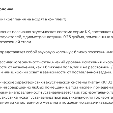
колонна
ный (крепления не входят в комплект)
лосная пассивная акустическая система серии KK, состоящая 
лучателей, с диаметром катушки 0.75 дюйма, помещенных в
ржавеющей стали.
 представляет собой звуковую колонну с близко посаженным
ссива: когерентность фазы, низкий уровень искажения и хо
ти от назначения, как в ближнем поле, так и на расстоянии.
й или широкий охват, в зависимости от поставленной задачи.
ческие характеристики акустической системы K-array KK102
вания совершенно любых помещений, в том числе и помещени
рамма направленности устанавливается как горизонтально, т
, акустика может устанавливаться вертикально или горизонта
нен из качественного металла и по желанию заказчика може