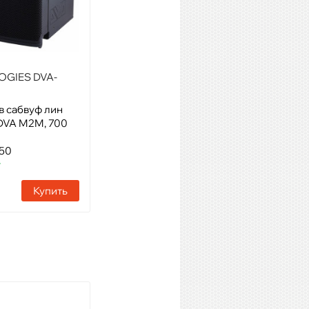
OGIES DVA-
DB TECHNOLOGIES DRK-M5
в сабвуф лин
Модель: несущая рама для
DVA M2M, 700
подвеса DVA M2
Артикул: 23440
450
Наличие:
2 шт
т
Купить
Купить