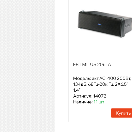
FBT MITUS 206LA
Модель: акт.АС, 400 200Вт,
134дБ, 68Гц-20к Гц, 2X6.5"
1.4"
Артикул: 14072
Наличие:
11 шт
Купить