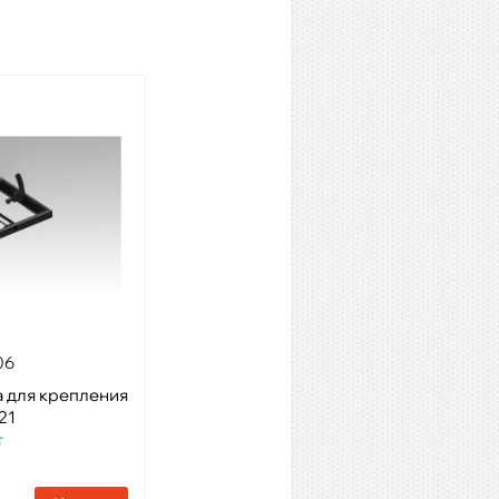
06
K-ARRAY KV52XP
а для крепления
Модель: Элемент линейного
21
массива, 50 см, 8 x 1", 150 Вт
т
Артикул: 63057
Наличие:
1 шт