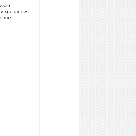
разие
 и крепления
ковые