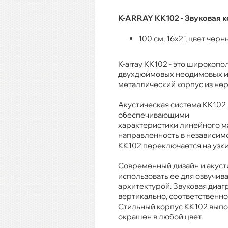
K-ARRAY KK102 - Звуковая 
100 см, 16x2", цвет чер
K-array KK102 - это широкопо
двухдюймовых неодимовых из
металлический корпус из не
Акустическая система KK102
обеспечивающими
характеристики линейного ма
направленность в независимос
KK102 переключается на узки
Современный дизайн и акусти
использовать ее для озвучи
архитектурой. Звуковая диаг
вертикально, соответственно
Стильный корпус KK102 выпол
окрашен в любой цвет.