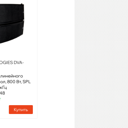
OGIES DVA-
VOLTA FLY TOP 210A
 линейного
Модель: Активный элемент
пол, 800 Вт, SPL
линейного массива, 500 Вт,
9кГц
10”х 2
448
Артикул: 64588
т
Наличие:
45 шт
Купить
Купить