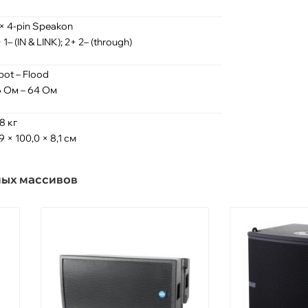
 × 4-pin Speakon
 1– (IN & LINK); 2+ 2– (through)
pot – Flood
6 Ом – 64 Ом
8 кг
9 × 100,0 × 8,1 см
ных массивов