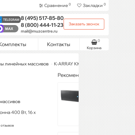
0
0
Сравнение
Закладки
8 (495)
517-85-80
Заказать звонок
8 (800)
444-11-23
mail@muzcentre.ru
0
Комплекты
Контакты
Корзина
мы линейных массивов
K-ARRAY KK102
Рекомендуемые товары
RENKUS-HEINZ
CFX101LA-8
419 013 ₽
 массивов
Купить
онна 400 Вт, 16 х
 отзывов