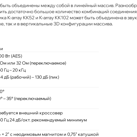
 быть объединены между собой в линейный массив. Разнооб
чить достаточно большое количество комбинаций соединения
ка K-array KK52 и K-array KK102 может быть объединена в зву
е, так и в вертикальные 3D конфигурации массива.
ки
00 Вт (AES)
 Ом или 32 Ом (переключаемое)
0 Гц – 20 кГц
24 дБ (рабочий) – 130 дБ (пик)
10°
0° – 35° (переключаемый)
ребуется внешний кроссовер
50 Гц 24 дБ/окт. рекомендуемый минимум
6 × 2” с неодимовым магнитом и 0,75” катушкой