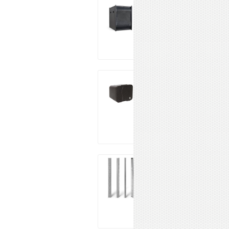
WORK SL212
233 021 ₽
Купить
INVOTONE
MLA4
5 990 ₽
Купить
K-ARRAY
KV52XP
153 920 ₽
Купить