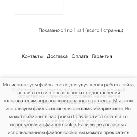
Показано с 1 по 1 из 1 (всего 1 страниц)
Контакты
Доставка
Оплата
Гарантия
Мы используем файлы cookie для улучшения работы сайта,
Сайт https://muzcentre.ru/ носит информационный
анализа его использования и предоставления
характер и ни при каких условиях не является
пользователям персонализированного контента. Мы также
публичной офертой, определяемой положениями
статьи 437(2) Гражданского кодекса Российской.
используем файлы cookie для рекламы и маркетинга. Вы
Наличие, стоимость, комплектация, количество
можете изменить настройки браузера и отказаться от
товара, сроки доставки, условия и стоимость
использования файлов cookie. Если вы не согласны с
доставки, необходимо уточнять у менеджера. Все
использованием файлов cookie, вы можете прекратить
права защищены. Все логотипы и товарные знаки,