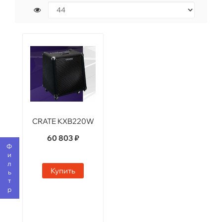
CRATE KXB220W
60 803 ₽
Фильтр
Купить