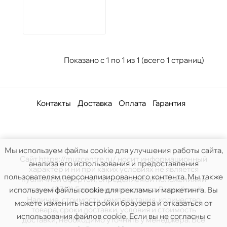
Показано с 1 по 1 из 1 (всего 1 страниц)
Контакты
Доставка
Оплата
Гарантия
Мы используем файлы cookie для улучшения работы сайта,
Сайт https://muzcentre.ru/ носит информационный
анализа его использования и предоставления
характер и ни при каких условиях не является
пользователям персонализированного контента. Мы также
публичной офертой, определяемой положениями
статьи 437(2) Гражданского кодекса Российской.
используем файлы cookie для рекламы и маркетинга. Вы
Наличие, стоимость, комплектация, количество
можете изменить настройки браузера и отказаться от
товара, сроки доставки, условия и стоимость
использования файлов cookie. Если вы не согласны с
доставки, необходимо уточнять у менеджера. Все