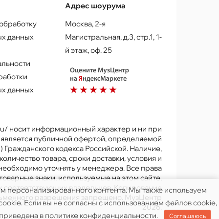
Адрес шоурума
 обработку
Москва, 2-я
х данных
Магистральная, д.3, стр.1, 1-
й этаж, оф. 25
альности
работки
х данных
.ru/ носит информационный характер и ни при
е является публичной офертой, определяемой
) Гражданского кодекса Российской. Наличие,
количество товара, сроки доставки, условия и
 необходимо уточнять у менеджера. Все права
товарные знаки, используемые на этом сайте,
х соответствующих владельцев. Копирование
ям персонализированного контента. Мы также используем
исьменного разрешения запрещено. МузЦентр
ookie. Если вы не согласны с использованием файлов cookie,
2026.
 приведена в
политике конфиденциальности
.
Соглашаюсь