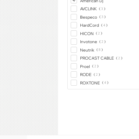
American Dj
AVCLINK
3
Bespeco
3
HardCord
4
HICON
2
Invotone
2
Neutrik
8
PROCAST CABLE
2
Proel
2
RODE
2
ROXTONE
4