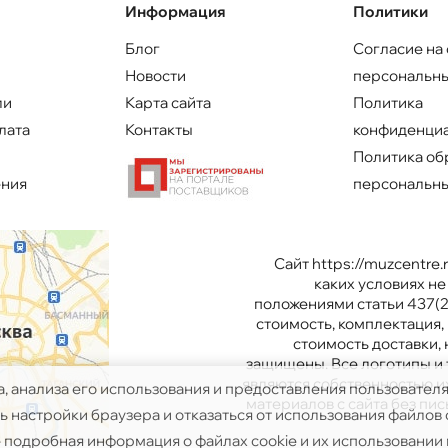
Информация
Политики
Блог
Согласие на
Новости
персональны
ли
Карта сайта
Политика
лата
Контакты
конфиденци
Политика об
ения
персональны
Сайт https://muzcentre
каких условиях н
положениями статьи 437(2
стоимость, комплектация, 
стоимость доставки,
защищены. Все логотипы и 
являются собственностью и
а, анализа его использования и предоставления пользовател
материалов с сайта без п
 настройки браузера и отказаться от использования файлов c
 подробная информация о файлах cookie и их использовании