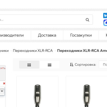
оизводители
Доставка
Госзакупки
ники
Переходники XLR-RCA
Переходники XLR-RCA Ame
Сортировка:
ить