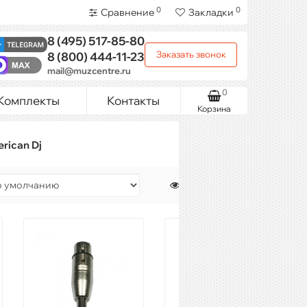
0
0
Сравнение
Закладки
8 (495)
517-85-80
Заказать звонок
8 (800)
444-11-23
mail@muzcentre.ru
0
Комплекты
Контакты
Корзина
rican Dj
Показать: