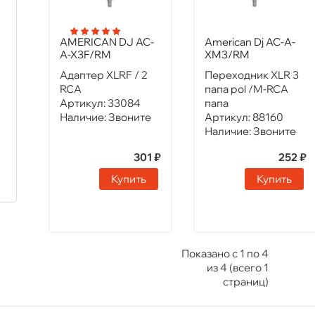
AMERICAN DJ AC-
American Dj AC-A-
A-X3F/RM
XM3/RM
Адаптер XLRF / 2
Переходник XLR 3
RCA
папа pol /M-RCA
Артикул:
33084
папа
Наличие:
Звоните
Артикул:
88160
Наличие:
Звоните
301 ₽
252 ₽
Купить
Купить
Показано с 1 по 4
из 4 (всего 1
страниц)