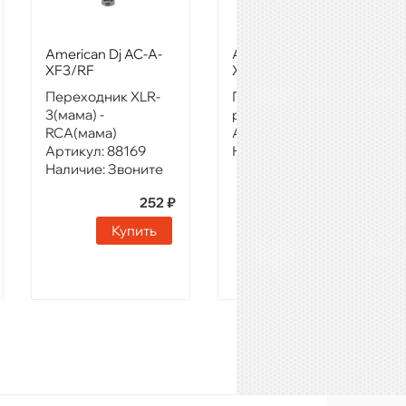
American Dj AC-A-
American Dj AC-A-
XF3/RF
XM3/RF
Переходник XLR-
Переходник XLR 3
3(мама) -
pol M-RCA female
RCA(мама)
Артикул:
88172
Артикул:
88169
Наличие:
Звоните
Наличие:
Звоните
252 ₽
235 ₽
Купить
Купить