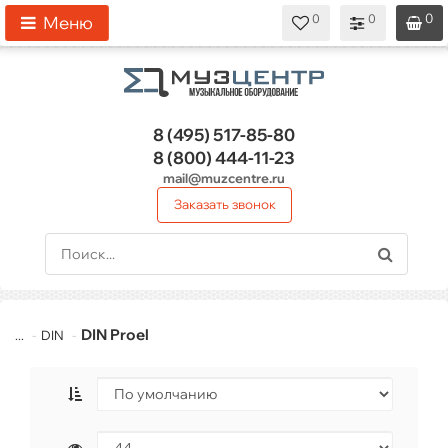
0
0
0
0
0
Меню
8 (495)
517-85-80
8 (800)
444-11-23
mail@muzcentre.ru
Заказать звонок
DIN Proel
...
DIN