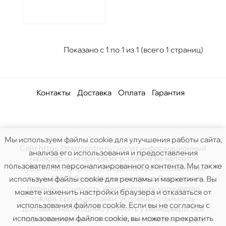
Показано с 1 по 1 из 1 (всего 1 страниц)
Контакты
Доставка
Оплата
Гарантия
Мы используем файлы cookie для улучшения работы сайта,
Сайт https://muzcentre.ru/ носит информационный
анализа его использования и предоставления
характер и ни при каких условиях не является
пользователям персонализированного контента. Мы также
публичной офертой, определяемой положениями
статьи 437(2) Гражданского кодекса Российской.
используем файлы cookie для рекламы и маркетинга. Вы
Наличие, стоимость, комплектация, количество
можете изменить настройки браузера и отказаться от
товара, сроки доставки, условия и стоимость
использования файлов cookie. Если вы не согласны с
доставки, необходимо уточнять у менеджера. Все
использованием файлов cookie, вы можете прекратить
права защищены. Все логотипы и товарные знаки,