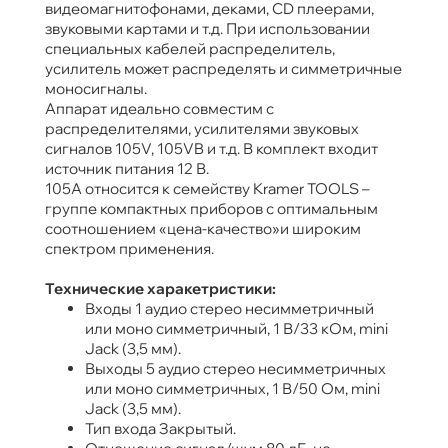
видеомагнитофонами, деками, CD ­плеерами,
звуковыми картами и т.д. При использовании
специальных кабелей распределитель,
усилитель может распределять и симметричные
моносигналы.
Аппарат идеально совместим с
распределителями, усилителями звуковых
сигналов 105V, 105VB и т.д. В комплект входит
источник питания 12 В.
105A относится к семейству Kramer TOOLS –
группе компактных приборов с оптимальным
соотношением «цена­-качество»и широким
спектром применения.
Технические харакетристики:
Входы 1 аудио стерео несимметричный
или моно симметричный, 1 В/33 кОм, mini
Jack (3,5 мм).
Выходы 5 аудио стерео несимметричных
или моно симметричных, 1 В/50 Ом, mini
Jack (3,5 мм).
Тип входа Закрытый.