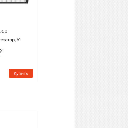
000
Kurzweil KP100 LB
езатор, 61
Модель: синтезатор ,61
клавиша
91
Артикул: 28881
т
Наличие:
241 шт
Купить
Купить