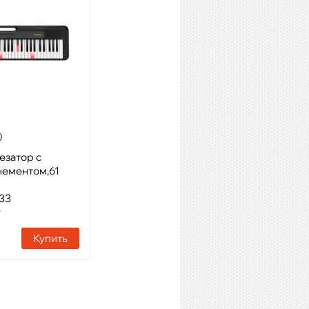
0
CASIO CT-X700
езатор с
Модель: Синтезатор, 61
нементом,61
клавиша
Артикул: 36326
33
Наличие:
1 шт
т
Купить
Купить