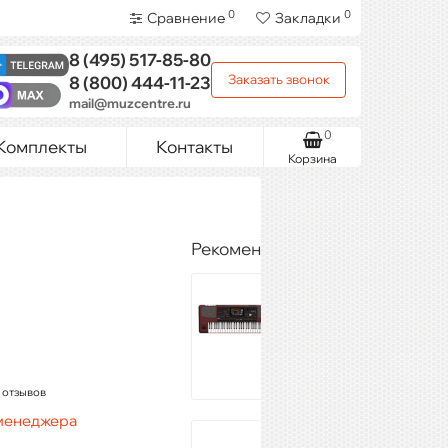
0
0
Сравнение
Закладки
8 (495)
517-85-80
Заказать звонок
8 (800)
444-11-23
mail@muzcentre.ru
0
Комплекты
Контакты
Корзина
Рекомендуемые товары
KORG PA1000
323 390 ₽
Купить
 отзывов
 менеджера
CASIO CT-