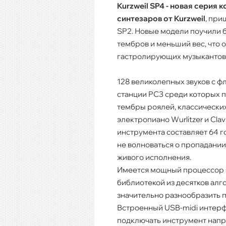
Kurzweil SP4 - новая серия 
синтезаров от Kurzweil
, при
SP2. Новые модели поучили 
тембров и меньший вес, что 
гастролирующих музыкантов
128 великолепных звуков с ф
станции PC3 среди которых 
тембры роялей, классических
электропиано Wurlitzer и Cla
инструмента составляет 64 го
не волноваться о пропадании
живого исполнения.
Имеется мощный процессор 
библиотекой из десятков алг
значительно разнообразить п
Встроенный USB-midi интерф
подключать инструмент напр