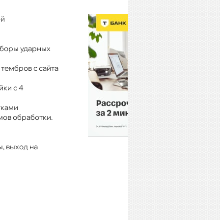
ей
аборы ударных
 тембров с сайта
йки с 4
тками
ов обработки.
, выход на