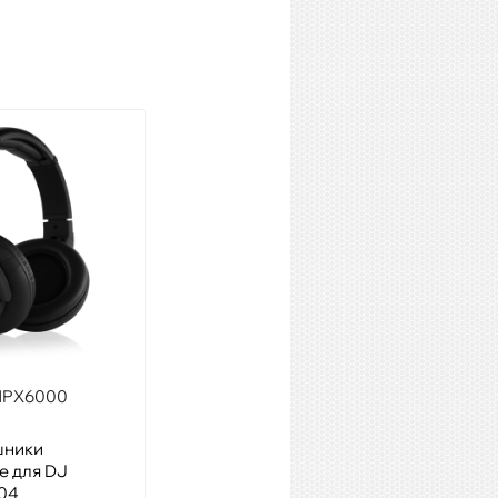
ROLAND FD-8
Модель: хай-хэт контроллер
Артикул: 08699
Наличие:
3 шт
Купить
HPX6000
шники
е для DJ
804