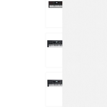
X3000
49 180 ₽
Купить
Kurzweil KP100
LB
27 370 ₽
Купить
Kurzweil KP110
LB
30 090 ₽
Купить