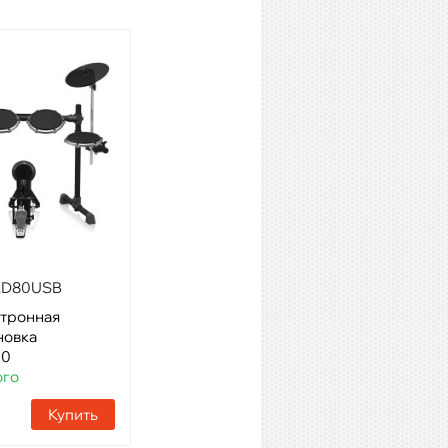
Roland TD-07KV
Модель: Электронная
барабанная установка
Артикул: 61469
Наличие:
17 шт
Купить
XD80USB
ктронная
новка
00
го
Купить