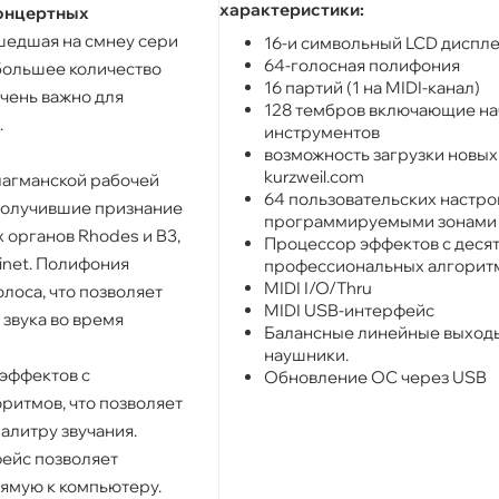
характеристики:
концертных
шедшая на смнеу сери
16-и символьный LCD диспл
64-голосная полифония
большее количество
16 партий (1 на MIDI-канал)
очень важно для
128 тембров включающие н
.
инструментов
возможность загрузки новых
kurzweil.com
лагманской рабочей
64 пользовательских настро
получившие признание
программируемыми зонами
 органов Rhodes и B3,
Процессор эффектов с деся
vinet. Полифония
профессиональных алгоритм
MIDI I/O/Thru
лоса, что позволяет
MIDI USB-интерфейс
 звука во время
Балансные линейные выходы
наушники.
эффектов с
Обновление ОС через USB
оритмов, что позволяет
алитру звучания.
ейс позволяет
ямую к компьютеру.