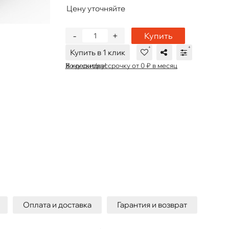
Цену уточняйте
-
+
Купить
Купить в 1 клик
В кредит/рассрочку от 0 ₽ в месяц
Хочу скидку!
Оплата и доставка
Гарантия и возврат