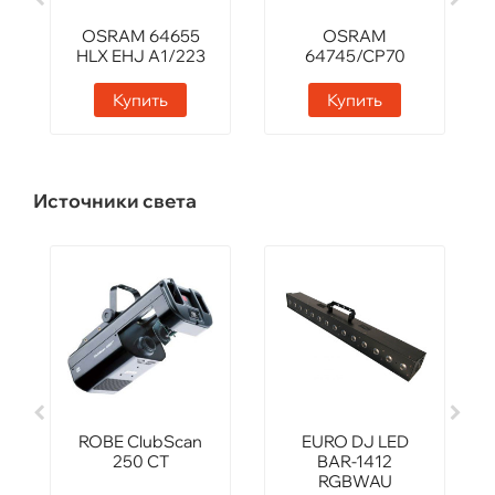
OSRAM 64655
OSRAM
HLX EHJ A1/223
64745/CP70
Купить
Купить
Источники света
ROBE ClubScan
EURO DJ LED
250 CT
BAR-1412
RGBWAU