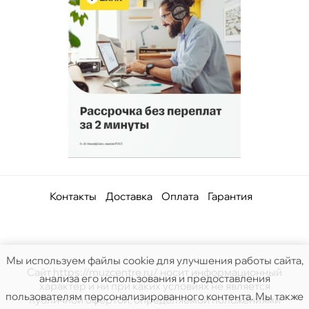
Контакты
Доставка
Оплата
Гарантия
Мы используем файлы cookie для улучшения работы сайта,
Сайт https://muzcentre.ru/ носит информационный
анализа его использования и предоставления
характер и ни при каких условиях не является
пользователям персонализированного контента. Мы также
публичной офертой, определяемой положениями