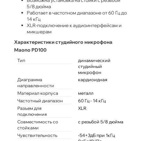
Возможна установка на стойки с резьбой
5/8 дюйма
Работает в частотном диапазоне от 60 Гц до
14 кГц
XLR-подключение к аудиоинтерфейсам и
микшерам
Характеристики студийного микрофона
Maono PD100
Тип
динамический
студийный
микрофон
Диаграмма
кардиоидная
направленности
Материал корпуса
металл
Частотный диапазон
60 Гц - 14 кГц
Разъем для
XLR
подключения
Совместимость со
с резьбой 5/8 дюйма
стойками
Чувствительность
-54+3дБ при 1кГц