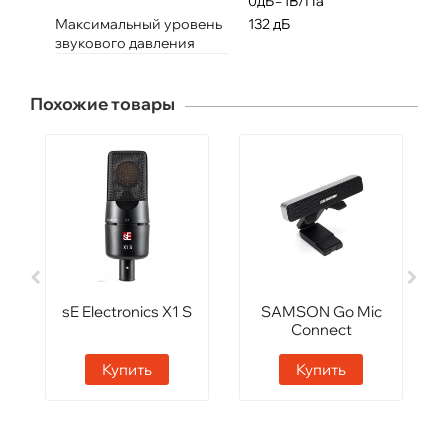
0дБ=1В/Па
Максимальный уровень
132 дБ
звукового давления
Похожие товары
sE Electronics X1 S
SAMSON Go Mic
Connect
Купить
Купить