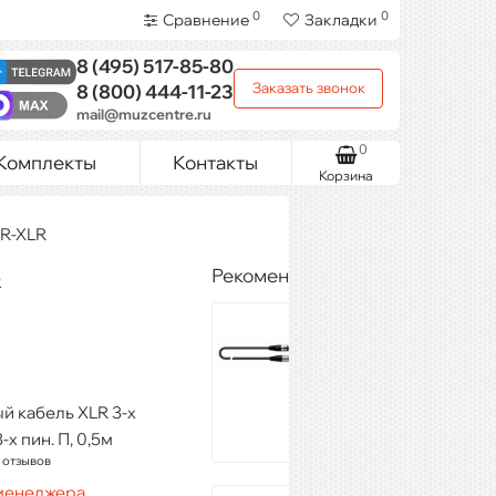
0
0
Сравнение
Закладки
8 (495)
517-85-80
Заказать звонок
8 (800)
444-11-23
mail@muzcentre.ru
0
Комплекты
Контакты
Корзина
LR-XLR
Рекомендуемые товары
R
QUIK LOK
MX775-9
2 280 ₽
Купить
 кабель XLR 3-х
3-х пин. П, 0,5м
 отзывов
 менеджера