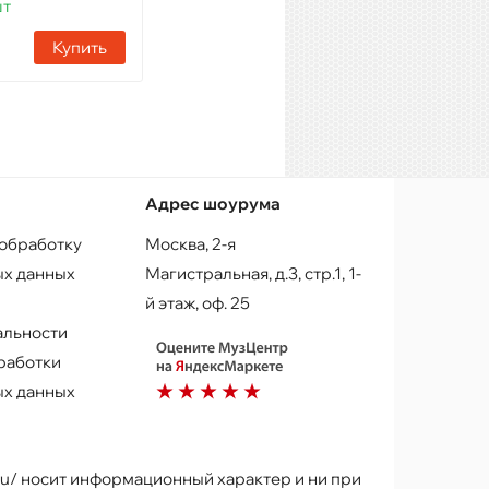
шт
Наличие:
11 шт
Купить
Купить
Адрес шоурума
 обработку
Москва, 2-я
х данных
Магистральная, д.3, стр.1, 1-
й этаж, оф. 25
альности
работки
х данных
.ru/ носит информационный характер и ни при