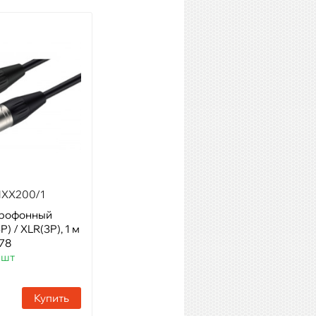
XX200/1
Roxtone SMXX200/10
крофонный
Модель: Кабель XLR - XLR 10
P) / XLR(3P), 1 м
м
78
Артикул: 61457
 шт
Наличие:
Много
Купить
Купить