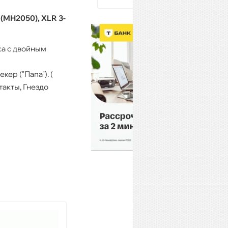
MH2050), XLR 3-
а с двойным
ер ("Папа"). (
такты, Гнездо