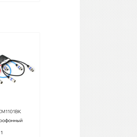
CM1101BK
PROEL BULK250LU6
крофонный
Модель: Микр. кабель, XLR
папа
11
Артикул: 18740