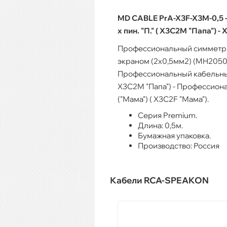
MD CABLE PrA-X3F-X3M-0,5 
х пин. "П." ( X3C2M "Папа") - 
Профессиональный симметрич
экраном (2x0,5мм2) (MH2050
Профессиональный кабельный 
X3C2M "Папа") - Профессиона
("Мама") ( X3C2F "Мама").
Серия Premium.
Длина: 0,5м.
Бумажная упаковка.
Производство: Россия
Кабели RCA-SPEAKON