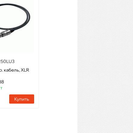
250LU3
QUIK LOK MX779-5
. кабель, XLR
Модель: микрофонный
кабель, 5 м
38
Артикул: 28666
шт
Наличие:
264 шт
Купить
Купить