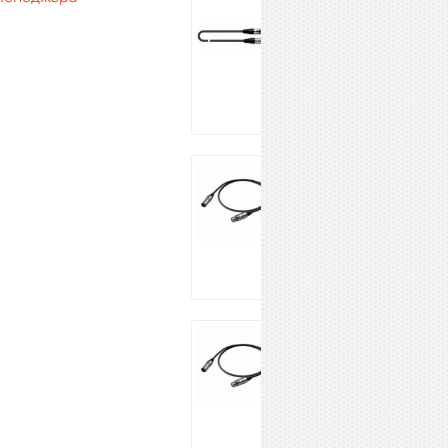
QUIK LOK
MX775-5
1 690 ₽
Купить
PROEL
BULK250LU3
1 052 ₽
Купить
PROEL
BULK250LU1
799 ₽
Купить