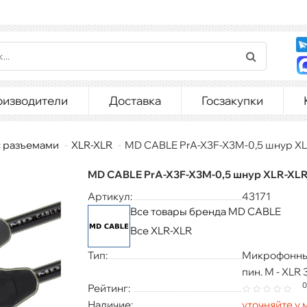
оизводители
Доставка
Госзакупки
с разъемами
XLR-XLR
MD CABLE PrA-X3F-X3M-0,5 шнур X
MD CABLE PrA-X3F-X3M-0,5 шнур XLR-XL
Артикул:
43171
Все товары бренда MD CABLE
Все XLR-XLR
Тип:
Микрофонный
пин. М - XLR 
0
Рейтинг:
Наличие:
уточняйте у