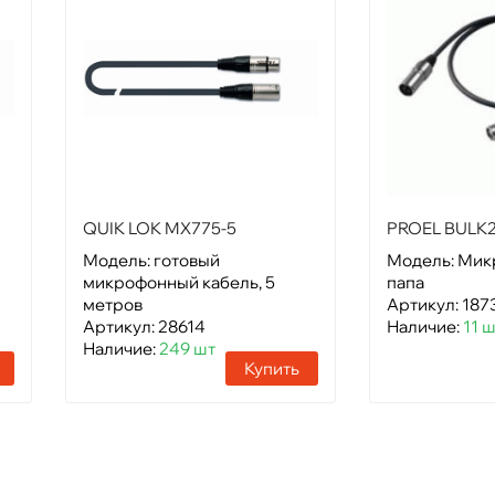
QUIK LOK MX775-5
PROEL BULK
Модель: готовый
Модель: Микр
микрофонный кабель, 5
папа
метров
Артикул: 187
Артикул: 28614
Наличие:
11 
Наличие:
249 шт
Купить