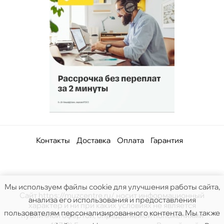
Контакты
Доставка
Оплата
Гарантия
Мы используем файлы cookie для улучшения работы сайта,
Сайт https://muzcentre.ru/ носит информационный
анализа его использования и предоставления
характер и ни при каких условиях не является
пользователям персонализированного контента. Мы также
публичной офертой, определяемой положениями