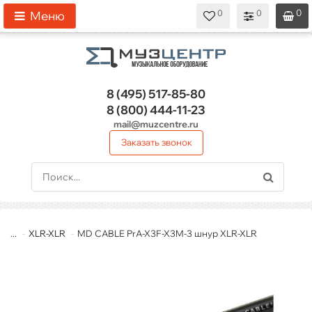
0
0
0
0
0
Меню
8 (495)
517-85-80
8 (800)
444-11-23
mail@muzcentre.ru
Заказать звонок
...
XLR-XLR
MD CABLE PrA-X3F-X3M-3 шнур XLR-XLR