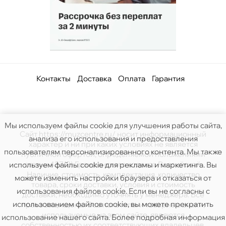
Контакты
Доставка
Оплата
Гарантия
Мы используем файлы cookie для улучшения работы сайта,
Сайт https://muzcentre.ru/ носит информационный
анализа его использования и предоставления
характер и ни при каких условиях не является
пользователям персонализированного контента. Мы также
публичной офертой, определяемой положениями
статьи 437(2) Гражданского кодекса Российской.
используем файлы cookie для рекламы и маркетинга. Вы
Наличие, стоимость, комплектация, количество
можете изменить настройки браузера и отказаться от
товара, сроки доставки, условия и стоимость
использования файлов cookie. Если вы не согласны с
доставки, необходимо уточнять у менеджера. Все
использованием файлов cookie, вы можете прекратить
права защищены. Все логотипы и товарные знаки,
используемые на этом сайте, являются
использование нашего сайта. Более подробная информация
собственностью их соответствующих владельцев.