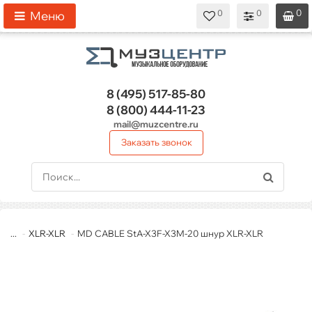
0
0
0
0
0
Меню
8 (495)
517-85-80
8 (800)
444-11-23
mail@muzcentre.ru
Заказать звонок
...
XLR-XLR
MD CABLE StA-X3F-X3M-20 шнур XLR-XLR