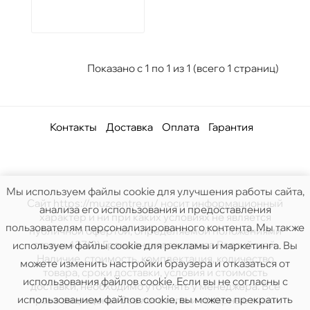
Показано с 1 по 1 из 1 (всего 1 страниц)
Контакты
Доставка
Оплата
Гарантия
Мы используем файлы cookie для улучшения работы сайта,
Сайт https://muzcentre.ru/ носит информационный
анализа его использования и предоставления
характер и ни при каких условиях не является
пользователям персонализированного контента. Мы также
публичной офертой, определяемой положениями
статьи 437(2) Гражданского кодекса Российской.
используем файлы cookie для рекламы и маркетинга. Вы
Наличие, стоимость, комплектация, количество
можете изменить настройки браузера и отказаться от
товара, сроки доставки, условия и стоимость
использования файлов cookie. Если вы не согласны с
доставки, необходимо уточнять у менеджера. Все
использованием файлов cookie, вы можете прекратить
права защищены. Все логотипы и товарные знаки,