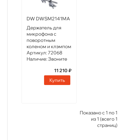
DW DWSM2141MA
Держатель для
микрофона с
поворотным
коленом и клэмпом
Артикул:
72068
Наличие:
Звоните
11 210 ₽
Купить
Показано с 1 по 1
из 1 (всего 1
страниц)