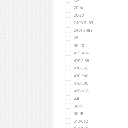
20-16
20-20
2400-2483
2401-2483
25
40-20
433-434
470,2-55
470-526
470-960
476-500
478-638
5,8
50-15
50-18
512-562