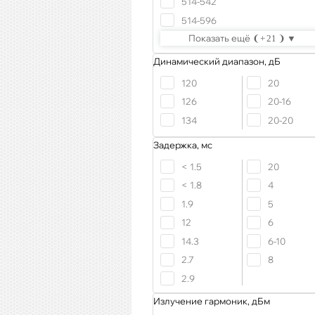
514-542
514-596
Показать ещё
21
Динамический диапазон, дБ
120
20
126
20-16
134
20-20
Задержка, мс
< 1.5
20
< 1.8
4
1.9
5
12
6
14.3
6-10
2.7
8
2.9
Излучение гармоник, дБм