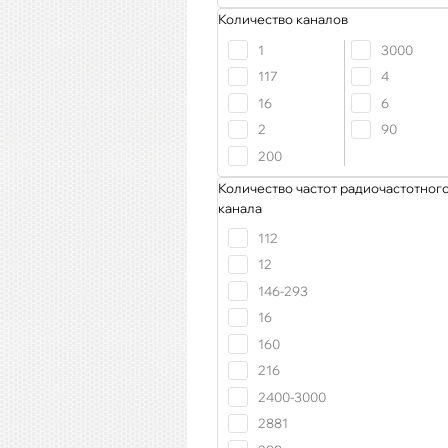
Количество каналов
1
3000
117
4
16
6
2
90
200
Количество частот радиочастотног
канала
112
12
146-293
16
160
216
2400-3000
2881