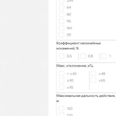
299
64
80
96
961
99
Коэффициент нелинейных
искажений, %
0,5
0,8
1
Макс. отклонение, кГц
< ±40
±48
±40
±65
±45
Максимальная дальность действия,
м
100
120