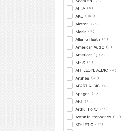
Adam Hall
7
AFFA
6
AKG
467
Alctron
72
Alesis
2
Allen & Heath
1
American Audio
7
American Dj
5
AMIS
1
ANTELOPE AUDIO
4
Anzhee
33
APART AUDIO
9
Apogee
7
ART
17
Arthur Forty
38
Aston Microphones
17
ATHLETIC
17