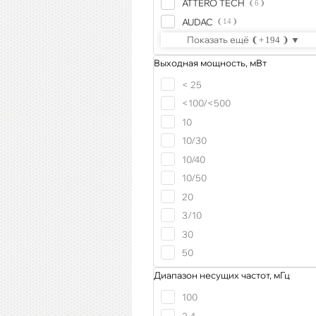
ATTERO TECH
6
AUDAC
14
Показать ещё
194
Выходная мощность, мВт
< 25
<100/<500
10
10/30
10/40
10/50
20
3/10
30
50
Диапазон несущих частот, мГц
100
2,4