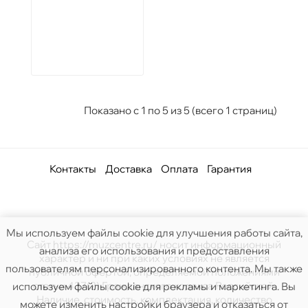
Показано с 1 по 5 из 5 (всего 1 страниц)
Контакты
Доставка
Оплата
Гарантия
Мы используем файлы cookie для улучшения работы сайта,
Сайт https://muzcentre.ru/ носит информационный
анализа его использования и предоставления
характер и ни при каких условиях не является
пользователям персонализированного контента. Мы также
публичной офертой, определяемой положениями
статьи 437(2) Гражданского кодекса Российской.
используем файлы cookie для рекламы и маркетинга. Вы
Наличие, стоимость, комплектация, количество
можете изменить настройки браузера и отказаться от