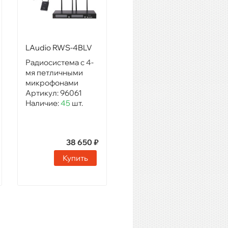
LAudio RWS-4BLV
Радиосистема с 4-
мя петличными
микрофонами
Артикул:
96061
Наличие:
45
шт.
38 650 ₽
Купить