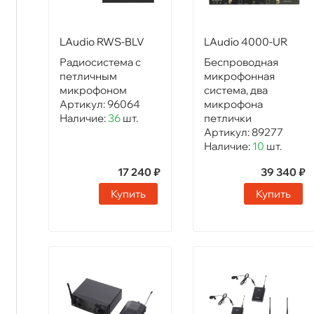
LAudio RWS-BLV
LAudio 4000-UR
Радиосистема с
Беспроводная
петличным
микрофонная
микрофоном
система, два
Артикул:
96064
микрофона
Наличие:
36
шт.
петлички
Артикул:
89277
Наличие:
10
шт.
17 240 ₽
39 340 ₽
Купить
Купить