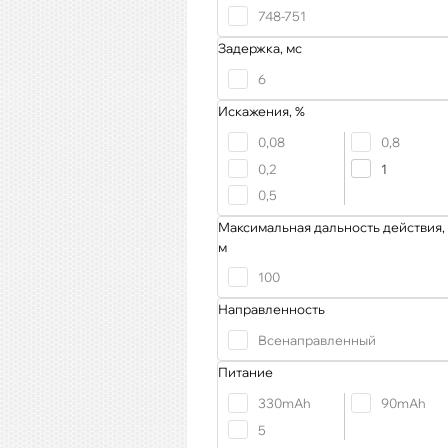
748-751
Задержка, мс
6
Искажения, %
0,08
0,8
0,2
1
0,5
Максимальная дальность действия,
м
100
Направленность
Всенаправленный
Питание
330mAh
90mAh
5