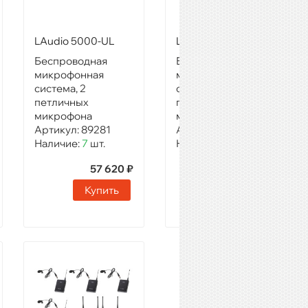
LAudio 5000-UL
LAudio 6000-UL
Беспроводная
Беспроводная
микрофонная
микрофонная
система, 2
система, 2
петличных
петличных
микрофона
микрофона
Артикул:
89281
Артикул:
89286
Наличие:
7
шт.
Наличие:
4
шт.
57 620 ₽
51 720 ₽
Купить
Купить