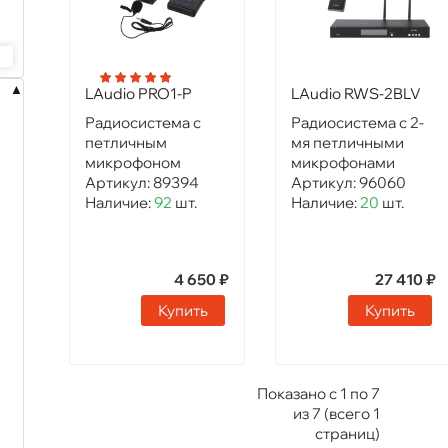
LAudio PRO1-P
LAudio RWS-2BLV
Радиосистема с
Радиосистема с 2-
петличным
мя петличными
микрофоном
микрофонами
Артикул:
89394
Артикул:
96060
Наличие:
92
шт.
Наличие:
20
шт.
4 650 ₽
27 410 ₽
Купить
Купить
Показано с 1 по 7
из 7 (всего 1
страниц)