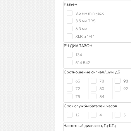
Разъем
3.5 мм mini-jack
3.5 мм TRS
6.3 мм
XLR и 1/4 "
РЧ-ДИАПАЗОН
134
514-542
Соотношение сигнал/шум, дБ
65
78
90
72
80
92
75
84
Срок службы батареи, часов
12
4
5
Частотный диапазон, Гц-КГц