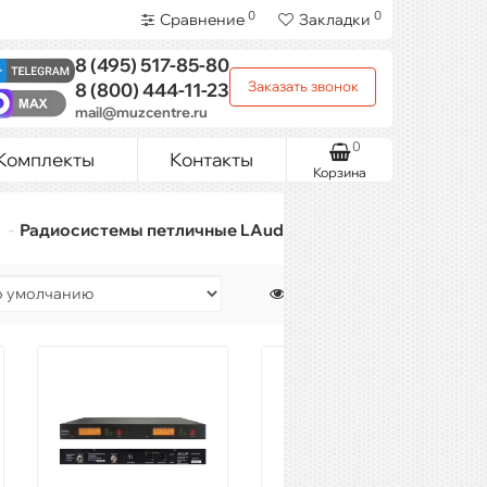
0
0
Сравнение
Закладки
8 (495)
517-85-80
Заказать звонок
8 (800)
444-11-23
mail@muzcentre.ru
0
Комплекты
Контакты
Корзина
Радиосистемы петличные LAudio
Показать: