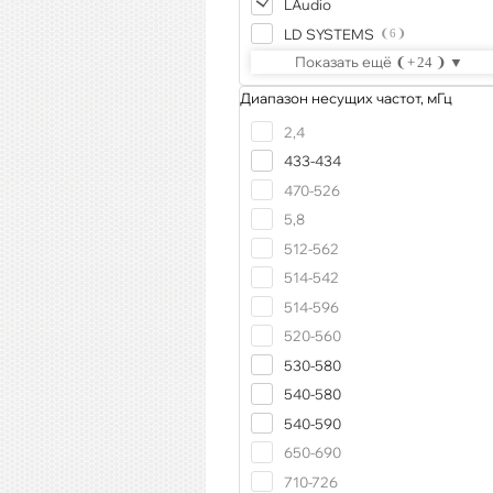
LAudio
LD SYSTEMS
6
Показать ещё
24
Диапазон несущих частот, мГц
2,4
433-434
470-526
5,8
512-562
514-542
514-596
520-560
530-580
540-580
540-590
650-690
710-726