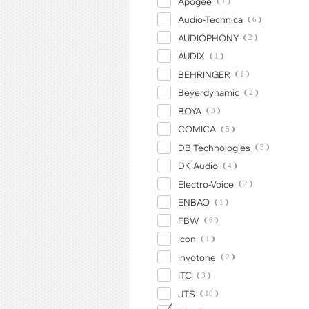
Apogee
1
Audio-Technica
6
AUDIOPHONY
2
AUDIX
1
BEHRINGER
1
Beyerdynamic
2
BOYA
3
COMICA
5
DB Technologies
3
DK Audio
4
Electro-Voice
2
ENBAO
1
FBW
6
Icon
1
Invotone
2
ITC
3
JTS
10