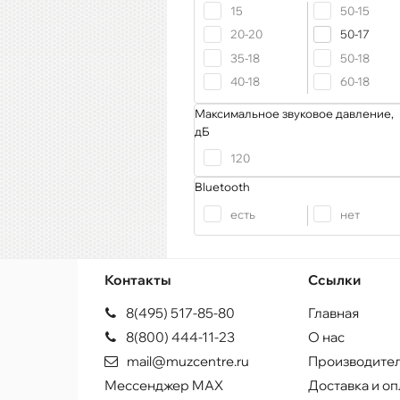
15
50-15
20-20
50-17
35-18
50-18
40-18
60-18
Максимальное звуковое давление,
дБ
120
Bluetooth
есть
нет
Контакты
Ссылки
8(495) 517-85-80
Главная
8(800) 444-11-23
О нас
mail@muzcentre.ru
Производите
Мессенджер MAX
Доставка и оп