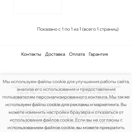
Показано с 1 по 1 из 1 (всего 1 страниц)
Контакты
Доставка
Оплата
Гарантия
Мы используем файлы cookie для улучшения работы сайта,
Сайт https://muzcentre.ru/ носит информационный
анализа его использования и предоставления
характер и ни при каких условиях не является
пользователям персонализированного контента. Мы также
публичной офертой, определяемой положениями
статьи 437(2) Гражданского кодекса Российской.
используем файлы cookie для рекламы и маркетинга. Вы
Наличие, стоимость, комплектация, количество
можете изменить настройки браузера и отказаться от
товара, сроки доставки, условия и стоимость
использования файлов cookie. Если вы не согласны с
доставки, необходимо уточнять у менеджера. Все
использованием файлов cookie, вы можете прекратить
права защищены. Все логотипы и товарные знаки,